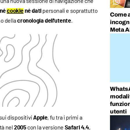
 una nuova sessione di navigazione che
personali e soprattutto
né
cookie
né dati
Come at
no della
.
cronologia dell'utente
incogn
Meta A
WhatsA
modali
funzion
utenti
sui dispositivi
, fu tra i primi a
Apple
tà nel
con la versione
,
2005
Safari 4.4