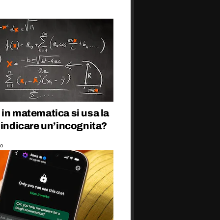
in matematica si usa la
 indicare un’incognita?
co