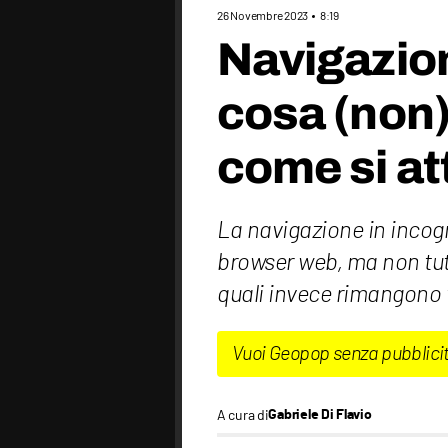
26 Novembre 2023
8:19
Navigazion
cosa (non
come si at
La navigazione in incogn
browser web, ma non tut
quali invece rimangono vi
Vuoi Geopop senza pubblici
A cura di
Gabriele Di Flavio