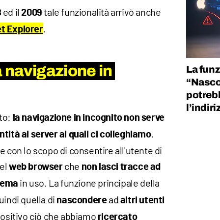
ed il
tale funzionalità arrivò anche
8
2009
.
et Explorer
a navigazione in
La funz
“Nascon
potrebb
l’indir
to:
la navigazione in incognito non serve
.
tità ai server ai quali ci colleghiamo
e con lo scopo di consentire all'utente di
el
che
web browser
non lasci tracce ad
in uso. La funzione principale della
tema
uindi quella di
ad
nascondere
altri utenti
spositivo ciò che abbiamo
ricercato