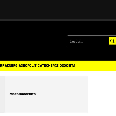
ERRA
ENERGIA
GEOPOLITICA
TECH
SPAZIO
SOCIETÀ
VIDEO SUGGERITO