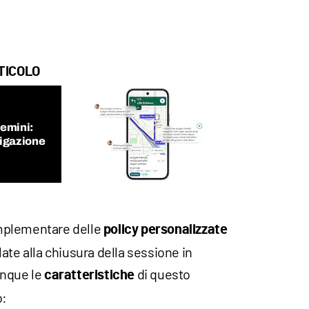
TICOLO
Gemini:
vigazione
mplementare delle
policy personalizzate
ate alla chiusura della sessione in
unque le
di questo
caratteristiche
o: