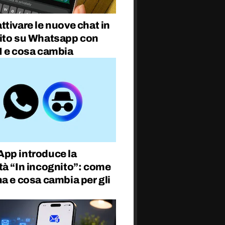
tivare le nuove chat in
ito su Whatsapp con
I e cosa cambia
pp introduce la
tà “In incognito”: come
a e cosa cambia per gli