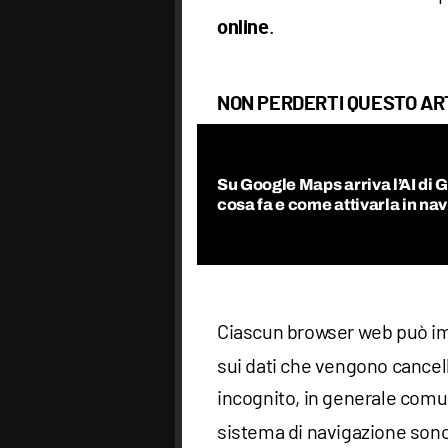
.
online
NON PERDERTI QUESTO AR
Su Google Maps arriva l’AI di 
cosa fa e come attivarla in na
Ciascun browser web può i
sui dati che vengono cancell
incognito, in generale com
sistema di navigazione son