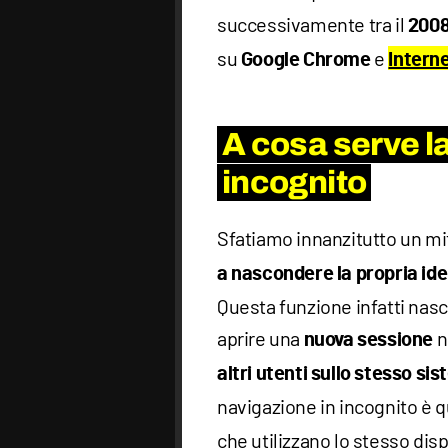
successivamente tra il
200
su
e
Google Chrome
Intern
A cosa serve l
incognito
Sfatiamo innanzitutto un mi
a nascondere la propria iden
Questa funzione infatti nasc
aprire una
n
nuova sessione
altri utenti sullo stesso
sis
navigazione in incognito è q
che utilizzano lo stesso di