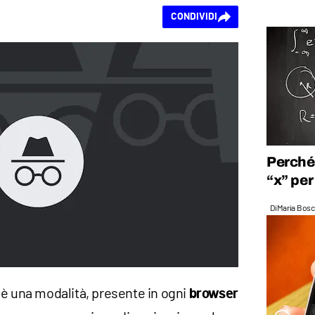
CONDIVIDI
Perché 
“x” per
Di
Maria Bos
è una modalità, presente in ogni
browser