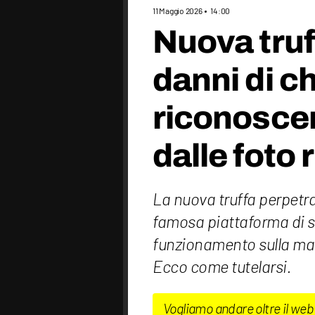
11 Maggio 2026
14:00
Nuova truf
danni di c
riconoscer
dalle foto 
La nuova truffa perpetra
famosa piattaforma di 
funzionamento sulla man
Ecco come tutelarsi.
Vogliamo andare oltre il web