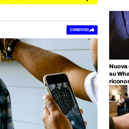
CONDIVIDI
Nuova o
su Wha
riconos