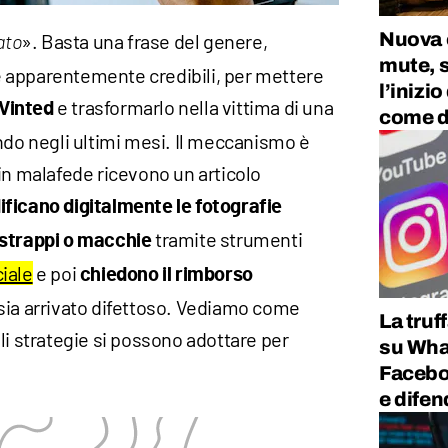
Nuova 
». Basta una frase del genere,
ato
mute, 
 apparentemente credibili, per mettere
l’inizi
e trasformarlo nella vittima di una
Vinted
come d
ndo negli ultimi mesi. Il meccanismo è
in malafede ricevono un articolo
ficano digitalmente le fotografie
tramite strumenti
 strappi o macchie
ciale
e poi
chiedono il rimborso
sia arrivato difettoso. Vediamo come
La truf
li strategie si possono adottare per
su What
Facebo
e difen