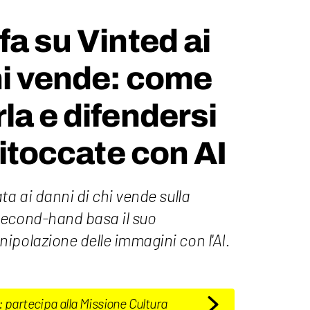
fa su Vinted ai
hi vende: come
la e difendersi
ritoccate con AI
ta ai danni di chi vende sulla
second-hand basa il suo
ipolazione delle immagini con l'AI.
: partecipa alla Missione Cultura