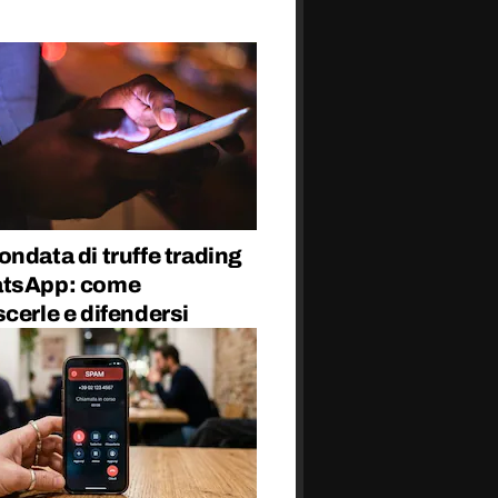
ndata di truffe trading
tsApp: come
cerle e difendersi