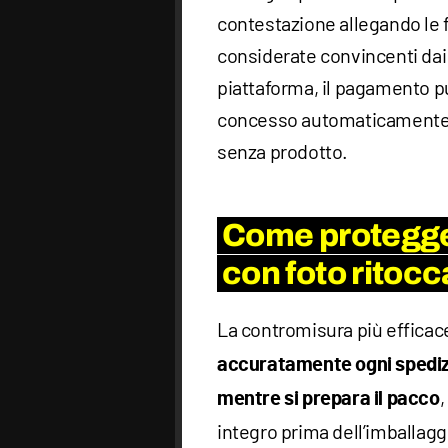
contestazione allegando le 
considerate convincenti dai
piattaforma, il pagamento p
concesso automaticamente, l
senza prodotto.
Come protegger
con foto ritocc
La contromisura più efficac
accuratamente ogni spedi
mentre si prepara il pacco
integro prima dell’imballag