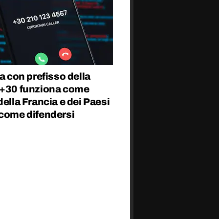
fa con prefisso della
 +30 funziona come
della Francia e dei Paesi
 come difendersi