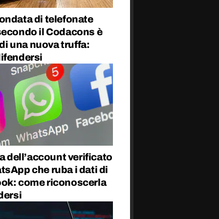
ondata di telefonate
secondo il Codacons è
o di una nuova truffa:
ifendersi
fa dell’account verificato
sApp che ruba i dati di
ok: come riconoscerla
dersi