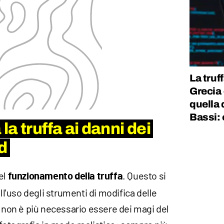
La truf
Grecia
quella 
Bassi:
a truffa ai danni dei
d
el
. Questo si
funzionamento della truffa
'uso degli strumenti di modifica delle
i non è più necessario essere dei magi del