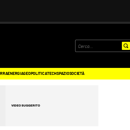
ERRA
ENERGIA
GEOPOLITICA
TECH
SPAZIO
SOCIETÀ
VIDEO SUGGERITO