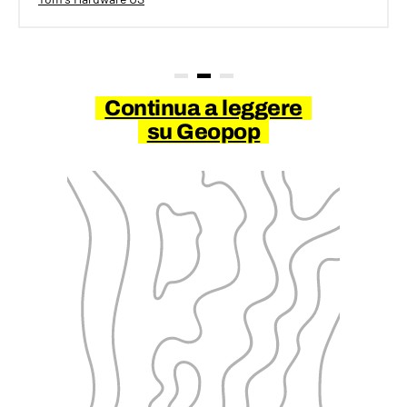
Continua a leggere
su Geopop