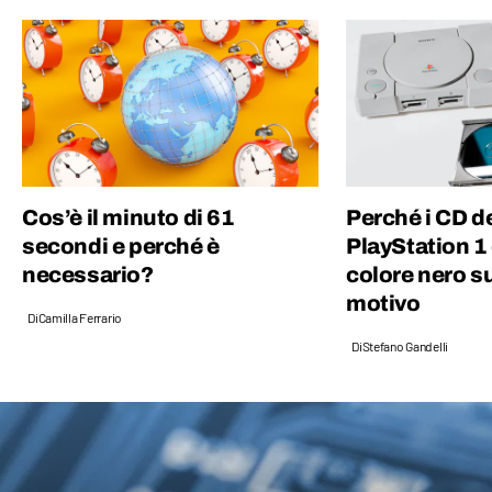
Cos’è il minuto di 61
Perché i CD de
secondi e perché è
PlayStation 1
necessario?
colore nero su
motivo
Di
Camilla Ferrario
Di
Stefano Gandelli