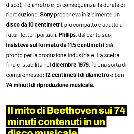
disco), il diametro e, di conseguenza, la durata di
riproduzione.
proponeva inizialmente un
Sony
, più compatto e adatto ai
disco da 10 centimetri
futuri lettori portatili.
, dal canto suo,
Philips
già
insisteva sul formato da 11,5 centimetri
pronto per la produzione industriale. La scelta
finale, stabilita nel
, fu una sorta di
dicembre 1979
compromesso:
e ben
12 centimetri di diametro
.
74 minuti di riproduzione musicale
Il mito di Beethoven sui 74
minuti contenuti in un
disco musicale