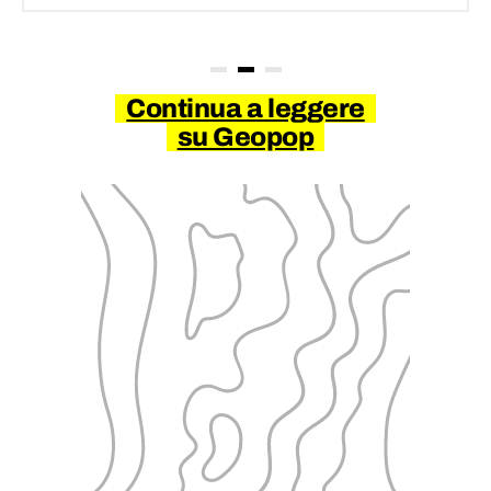
Continua a leggere
su Geopop