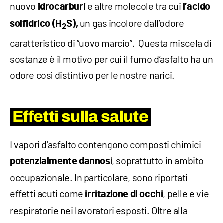
nuovo
e altre molecole tra cui
i
drocarburi
l’acido
un gas incolore dall’odore
solfidrico (H
S),
2
caratteristico di “uovo marcio”. Questa miscela di
sostanze è il motivo per cui il fumo d’asfalto ha un
odore così distintivo per le nostre narici.
Effetti sulla salute
I vapori d’asfalto contengono composti chimici
, soprattutto in ambito
potenzialmente dannosi
occupazionale. In particolare, sono riportati
effetti acuti come
, pelle e vie
irritazione di occhi
respiratorie nei lavoratori esposti. Oltre alla