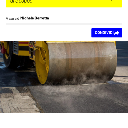
di Geopop
A cura di
Michele Berretta
Ti piace questo
CONDIVIDI
contenuto?