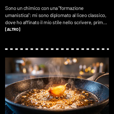
Sono un chimico con una "formazione
umanistica": mi sono diplomato al liceo classico,
dove ho affinato il mio stile nello scrivere, prima
di dedicarmi alla tavola periodica. Specializzato in
[ALTRO]
Scienze Chimiche e attualmente PhD in chimica
organometallica, i miei studi si concentrano sui
metalli, la cui straordinaria versatilità e reattività
mi affascinano, primo tra tutti l’oro.