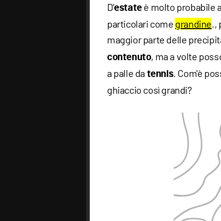
D'
è molto probabile a
estate
particolari come
grandine
.,
maggior parte delle precipi
, ma a volte pos
contenuto
a palle da
. Com'è pos
tennis
ghiaccio così grandi?