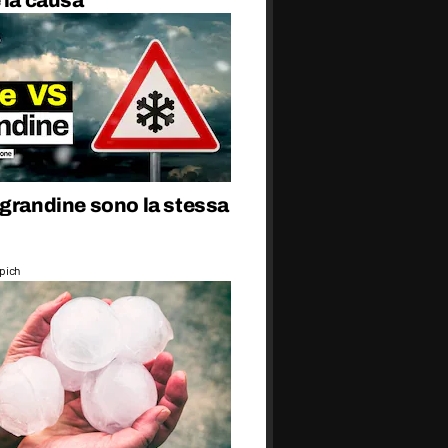
 la causa
 grandine sono la stessa
epich