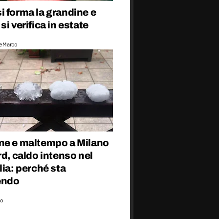
 forma la grandine e
si verifica in estate
e Marco
ne e maltempo a Milano
rd, caldo intenso nel
lia: perché sta
endo
co