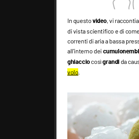
In questo
, vi raccont
video
di vista scientifico e di com
correnti di aria a bassa pres
all'interno dei
cumulonemb
così
da caus
ghiaccio
grandi
volo
.