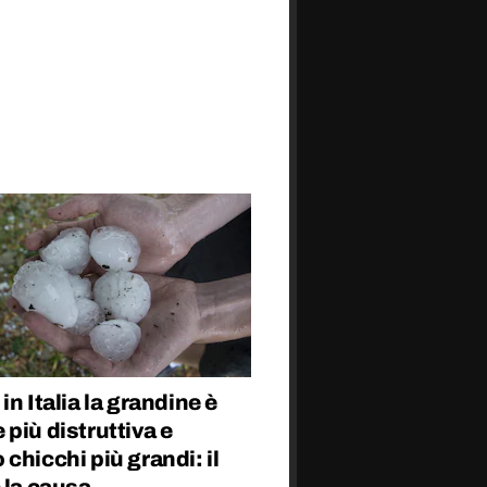
in Italia la grandine è
più distruttiva e
chicchi più grandi: il