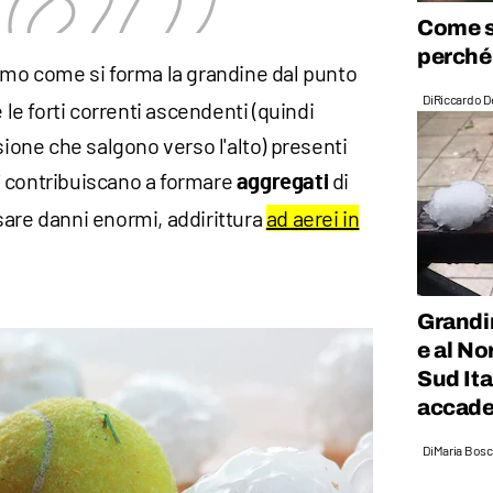
Come si
perché 
iamo come si forma la grandine dal punto
Di
Riccardo D
e le forti correnti ascendenti (quindi
sione che salgono verso l'alto) presenti
contribuiscano a formare
di
i
aggregati
are danni enormi, addirittura
ad aerei in
Grandi
e al No
Sud Ita
accad
Di
Maria Bos