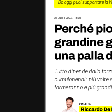
Da oggi puoi supportare la 
25 Luglio 2023
18:30
Perché pio
grandine 
una palla 
Tutto dipende dalla forz
cumulonenbi: più volte s
formeranno e più grandi 
CREATOR
Riccardo De