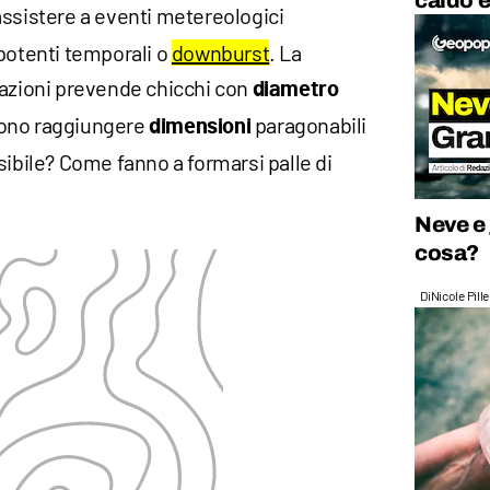
caldo è
ssistere a eventi metereologici
 potenti temporali o
downburst
. La
tazioni prevende chicchi con
diametro
sono raggiungere
paragonabili
dimensioni
sibile? Come fanno a formarsi palle di
Neve e
cosa?
Di
Nicole Pill