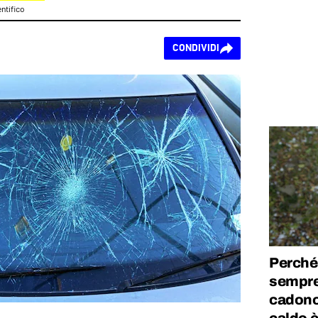
ntifico
CONDIVIDI
Perché 
sempre 
cadono 