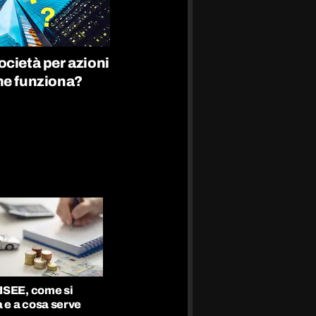
ocietà per azioni
me funziona?
’ISEE, come si
 e a cosa serve