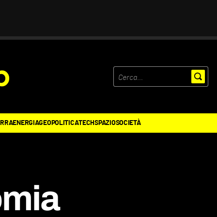
ERRA
ENERGIA
GEOPOLITICA
TECH
SPAZIO
SOCIETÀ
omia