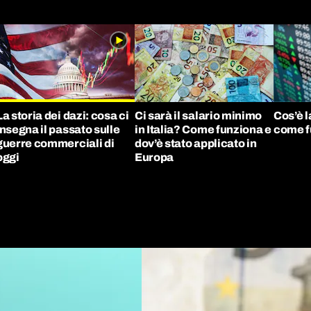
La storia dei dazi: cosa ci
Ci sarà il salario minimo
Cos’è l
insegna il passato sulle
in Italia? Come funziona e
come f
guerre commerciali di
dov’è stato applicato in
oggi
Europa