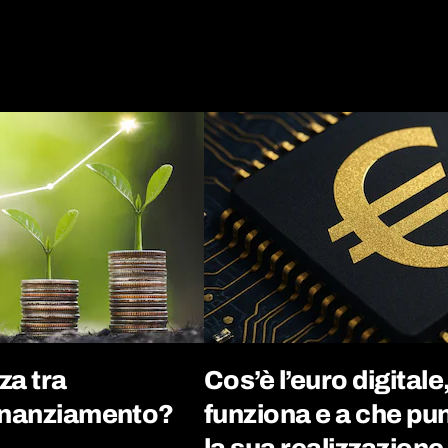
za tra
Cos’è l’euro digital
finanziamento?
funziona e a che pu
la sua realizzazione