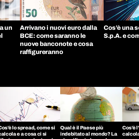
a un
Arrivano i nuovi euro dalla
Cos’è una s
l
BCE: come saranno le
S.p.A. e co
nuove banconote e cosa
raffigureranno
Cos’è lo spread, come si
Qual è il Paese più
Cos’è l
calcola e a cosa ci si
indebitato al mondo? La
calcola