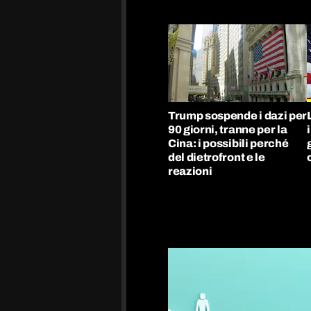
Trump sospende i dazi per
90 giorni, tranne per la
Cina: i possibili perché
del dietrofront e le
reazioni