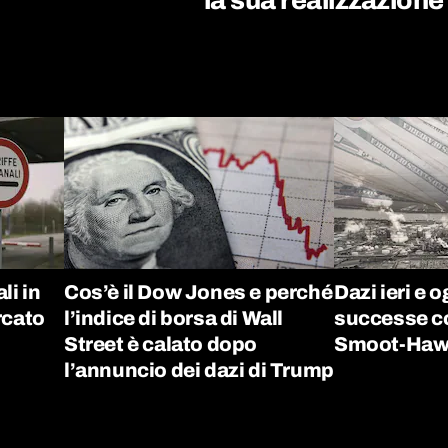
li in
Cos’è il Dow Jones e perché
Dazi ieri e 
ercato
l’indice di borsa di Wall
successe co
Street è calato dopo
Smoot-Hawl
l’annuncio dei dazi di Trump