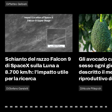
Di
Matteo Galbiati
Schianto del razzo Falcon 9
Gli avocado 
di SpaceX sulla Luna a
sesso ogni gi
8.700 km/h: l’impatto utile
descritto il 
per la ricerca
riproduttivo d
Di
Stefano Gandelli
Di
Nicole Pillepich