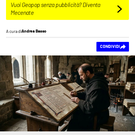
Vuoi Geopop senza pubblicità? Diventa
Mecenate
A cura di
Andrea Basso
Ti piace questo
CONDIVIDI
contenuto?