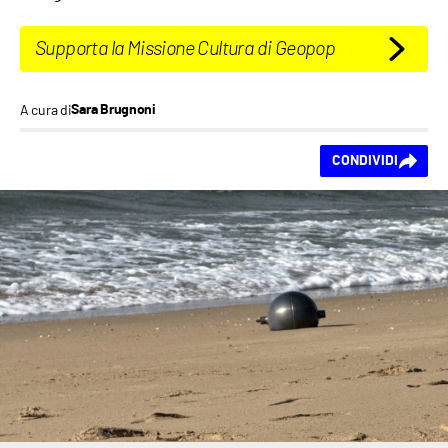
Supporta la Missione Cultura di Geopop
A cura di
Sara Brugnoni
Ti piace questo
CONDIVIDI
contenuto?