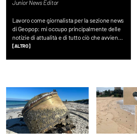
Junior News Editor
Lavoro come giornalista per la sezione news
di Geopop: mi occupo principalmente delle
notizie di attualità e di tutto ciò che avviene
sul Pianeta Terra, dalla geopolitica allo
[ALTRO]
spazio, fino alla società nel suo complesso.
Ho lavorato per un quotidiano economico e
ho una laurea magistrale in Scienze
Politiche, grazie alla quale ho capito quanto
gli eventi del mondo siano profondamente
connessi tra di loro.