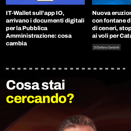
IT-Wallet sull’app IO,
Nuova eruzion
arrivano i documenti digitali
con fontane d
per la Pubblica
di ceneri, st
Amministrazione: cosa
ai voli per Ca
cambia
Di
Stefano Gandelli
Cosa stai
cercando?