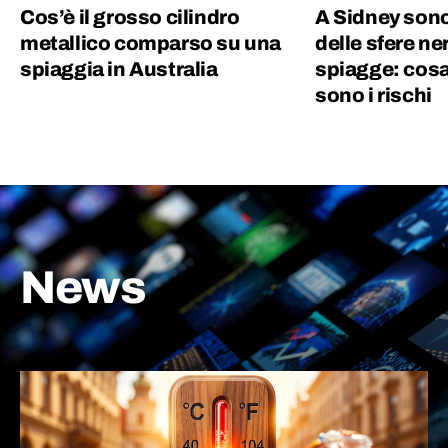
Cos’è il grosso cilindro
A Sidney son
metallico comparso su una
delle sfere ne
spiaggia in Australia
spiagge: cosa
sono i rischi
News