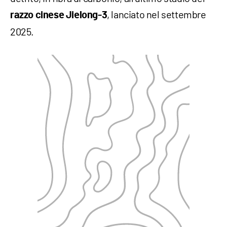
, lanciato nel settembre
razzo cinese Jielong-3
2025.