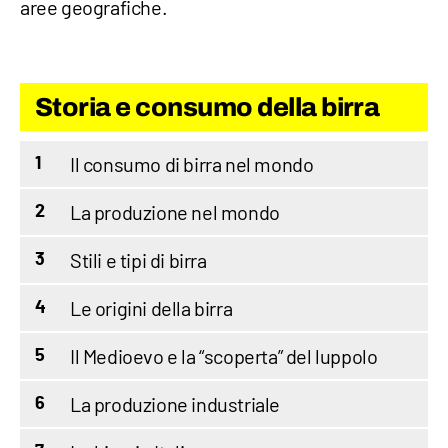
aree geografiche.
Storia e consumo della birra
Il consumo di birra nel mondo
1
La produzione nel mondo
2
Stili e tipi di birra
3
Le origini della birra
4
Il Medioevo e la “scoperta” del luppolo
5
La produzione industriale
6