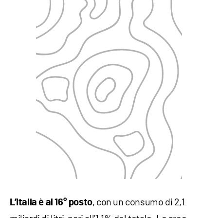
, con un consumo di 2,1
L’Italia è al 16° posto