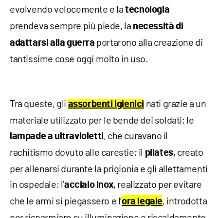
evolvendo velocemente e la
tecnologia
prendeva sempre più piede, la
necessità di
portarono alla creazione di
adattarsi alla guerra
tantissime cose oggi molto in uso.
Tra queste, gli
nati grazie a un
assorbenti igienici
materiale utilizzato per le bende dei soldati; le
, che curavano il
lampade a ultravioletti
rachitismo dovuto alle carestie; il
, creato
p
ilates
per allenarsi durante la prigionia e gli allettamenti
in ospedale; l’
, realizzato per evitare
acciaio inox
che le armi si piegassero e l’
, introdotta
ora legale
per risparmiare su illuminazione e riscaldamento