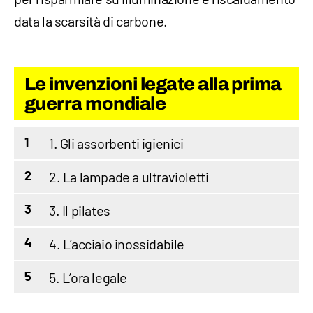
data la scarsità di carbone.
Le invenzioni legate alla prima
guerra mondiale
1. Gli assorbenti igienici
1
2. La lampade a ultravioletti
2
3. Il pilates
3
4. L’acciaio inossidabile
4
5. L’ora legale
5