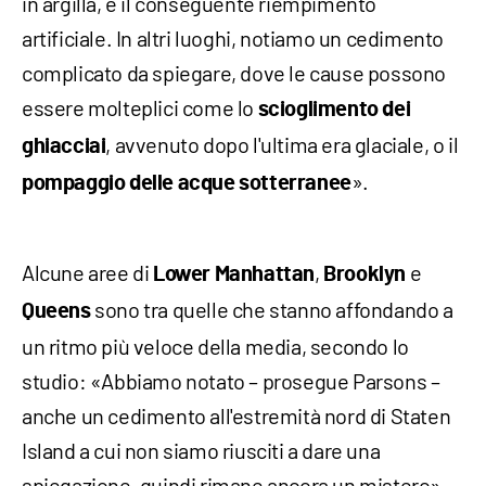
in argilla, e il conseguente riempimento
artificiale. In altri luoghi, notiamo un cedimento
complicato da spiegare, dove le cause possono
essere molteplici come lo
scioglimento dei
, avvenuto dopo l'ultima era glaciale, o il
ghiacciai
».
pompaggio delle acque sotterranee
Alcune aree di
,
e
Lower Manhattan
Brooklyn
sono tra quelle che stanno affondando a
Queens
un ritmo più veloce della media, secondo lo
studio: «Abbiamo notato – prosegue Parsons –
anche un cedimento all'estremità nord di Staten
Island a cui non siamo riusciti a dare una
spiegazione, quindi rimane ancora un mistero».