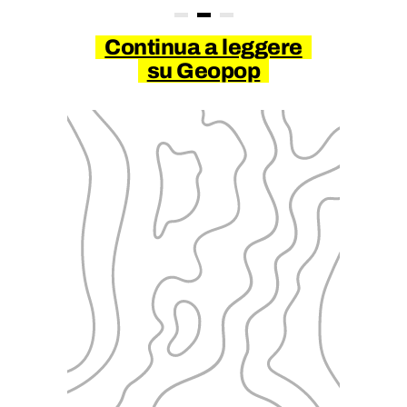
Continua a leggere
su Geopop