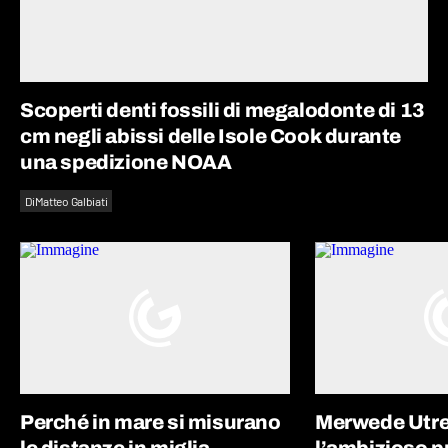
Scoperti denti fossili di megalodonte di 13
cm negli abissi delle Isole Cook durante
una spedizione NOAA
Di
Matteo Galbiati
Perché in mare si misurano
Merwede Utre
le distanze in miglia
l’ambizioso p