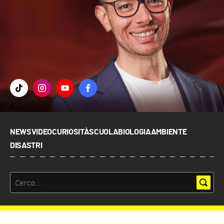
NEWS
VIDEO
CURIOSITÀ
SCUOLA
BIOLOGIA
AMBIENTE
DISASTRI