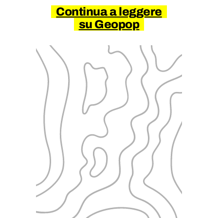
Continua a leggere
su Geopop