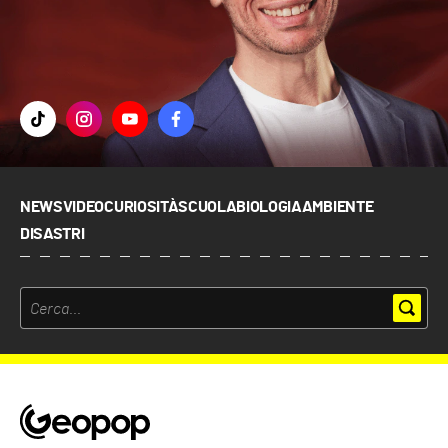
NEWS
VIDEO
CURIOSITÀ
SCUOLA
BIOLOGIA
AMBIENTE
DISASTRI