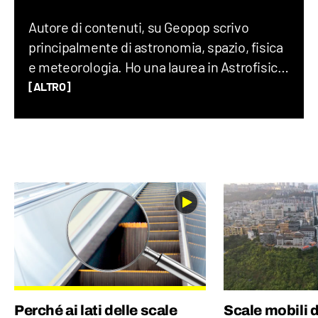
Autore di contenuti, su Geopop scrivo
principalmente di astronomia, spazio, fisica
e meteorologia. Ho una laurea in Astrofisica,
un Master in Comunicazione della Scienza
[ALTRO]
alla SISSA di Trieste e in passato ho fatto
divulgazione scientifica con il progetto “Chi
ha paura del buio?”.
Perché ai lati delle scale
Scale mobili d