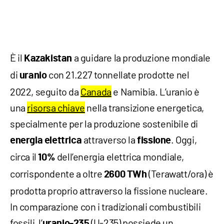
È il
a guidare la produzione mondiale
Kazakistan
di
con 21.227 tonnellate prodotte nel
uranio
2022, seguito da
Canada
e Namibia. L’uranio è
una
risorsa chiave
nella transizione energetica,
specialmente per la produzione sostenibile di
attraverso la
. Oggi,
energia
elettrica
fissione
circa il
dell’energia elettrica mondiale,
10%
corrispondente a oltre
(Terawatt/ora) è
2600 TWh
prodotta proprio attraverso la fissione nucleare.
In comparazione con i tradizionali combustibili
fossili, l’
(U-235) possiede un
uranio-235