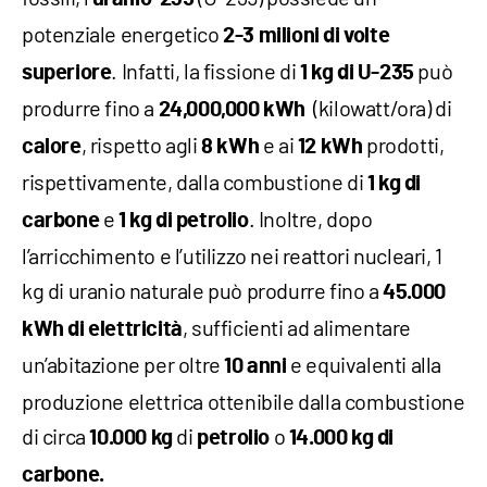
potenziale energetico
2-3 milioni di volte
. Infatti, la fissione di
può
superiore
1 kg di U-235
produrre fino a
(kilowatt/ora) di
24,000,000 kWh
, rispetto agli
e ai
prodotti,
calore
8
kWh
12 kWh
rispettivamente, dalla combustione di
1 kg di
e
. Inoltre, dopo
carbone
1 kg di petrolio
l’arricchimento e l’utilizzo nei reattori nucleari, 1
kg di uranio naturale può produrre fino a
45.000
, sufficienti ad alimentare
kWh di elettricità
un’abitazione per oltre
e equivalenti alla
10 anni
produzione elettrica ottenibile dalla combustione
di circa
di
o
10.000 kg
petrolio
14.000 kg di
carbone.