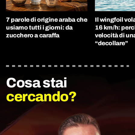
7 parole di origine araba che
Il wingfoil vo
usiamo tutti i giorni: da
16 km/h: perc
zucchero a caraffa
velocità di un
“decollare”
Cosa stai
cercando?