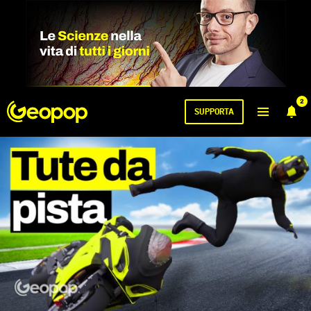
2
SUPPORTA