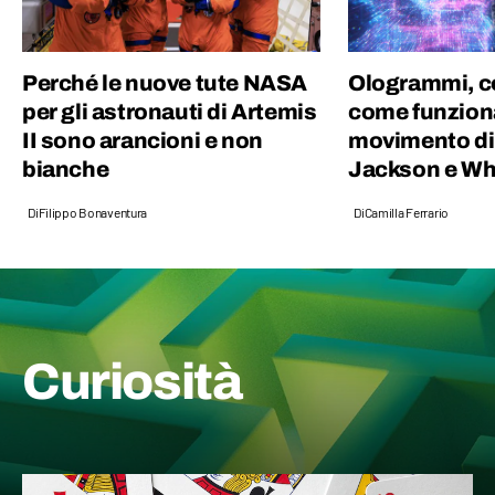
Perché le nuove tute NASA
Ologrammi, c
per gli astronauti di Artemis
come funziona
II sono arancioni e non
movimento di
bianche
Jackson e Wh
Di
Filippo Bonaventura
Di
Camilla Ferrario
Curiosità