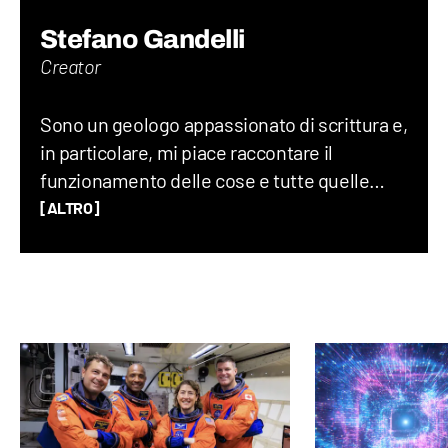
Stefano Gandelli
Creator
Sono un geologo appassionato di scrittura e,
in particolare, mi piace raccontare il
funzionamento delle cose e tutte quelle
storie assurde (ma vere) che accadono nel
[ALTRO]
mondo ogni giorno. Credo che uno degli
elementi chiave per creare un buon
contenuto sia mescolare scienza e cultura
“pop”: proprio per questo motivo amo
guardare film, andare ai concerti e
collezionare dischi in vinile.