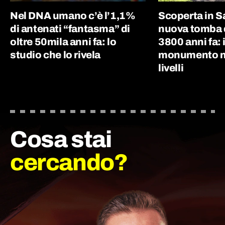
Nel DNA umano c’è l’1,1%
Scoperta in 
di antenati “fantasma” di
nuova tomba d
oltre 50mila anni fa: lo
3800 anni fa: i
studio che lo rivela
monumento nu
livelli
Cosa stai
cercando?