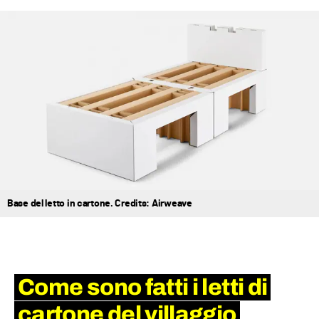
Base del letto in cartone. Credits: Airweave
Come sono fatti i letti di
cartone del villaggio