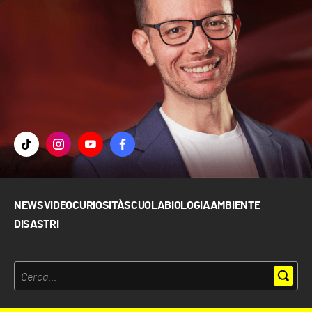
NEWS
VIDEO
CURIOSITÀ
SCUOLA
BIOLOGIA
AMBIENTE
DISASTRI