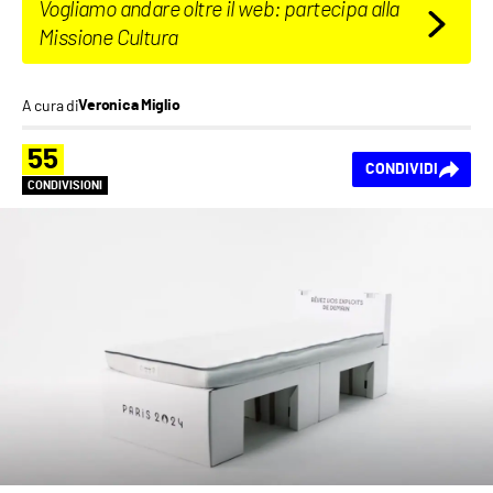
Vogliamo andare oltre il web: partecipa alla
Missione Cultura
A cura di
Veronica Miglio
55
CONDIVIDI
CONDIVISIONI