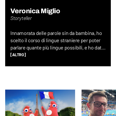
Veronica Miglio
Storyteller
Innamorata delle parole sin da bambina, ho
scelto il corso di lingue straniere per poter
parlare quante più lingue possibili, e ho dato
sfogo alla mia vena loquace grazie alla radio
[ALTRO]
universitaria. Amo raccontare curiosità
randomiche, la storia, l’entomologia e la
musica, soprattutto grunge e anni ‘60. Vivo
di corsa ma trovo sempre il tempo per
scattare una fotografia!