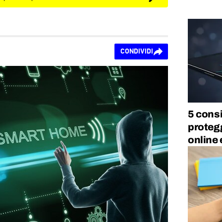
CONDIVIDI
5 consi
protegg
online e