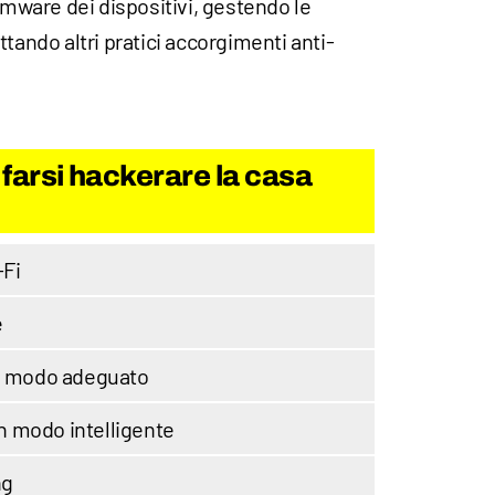
irmware dei dispositivi, gestendo le
tando altri pratici accorgimenti anti-
 farsi hackerare la casa
-Fi
e
in modo adeguato
 in modo intelligente
ng