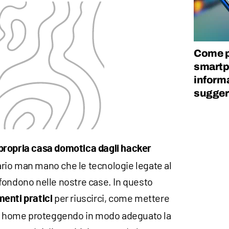
Come p
smartp
informa
suggeri
propria casa domotica dagli hacker
rio man mano che le tecnologie legate al
fondono nelle nostre case. In questo
per riuscirci, come mettere
enti pratici
art home proteggendo in modo adeguato la