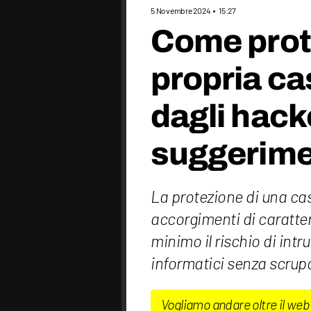
5 Novembre 2024
15:27
Come prot
propria c
dagli hack
suggerimen
La protezione di una ca
accorgimenti di caratter
minimo il rischio di intr
informatici senza scrupo
Vogliamo andare oltre il web