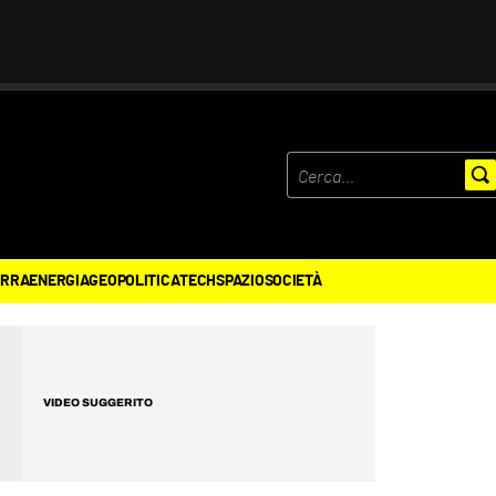
ERRA
ENERGIA
GEOPOLITICA
TECH
SPAZIO
SOCIETÀ
VIDEO SUGGERITO