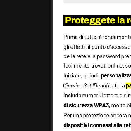
Proteggete la r
Prima di tutto, è fondament
gli effetti, il punto d’access
della rete e la password pre
facilmente trovati online, 
Iniziate, quindi,
personalizza
(
) e la
Service Set IDentifier
p
includa numeri, lettere e simb
, molto 
di sicurezza WPA3
Per una protezione ancora 
dispositivi connessi alla re