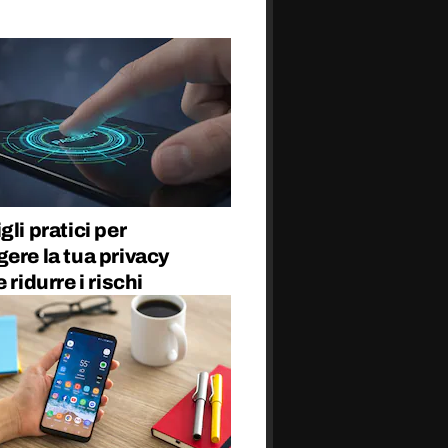
gli pratici per
ere la tua privacy
 ridurre i rischi