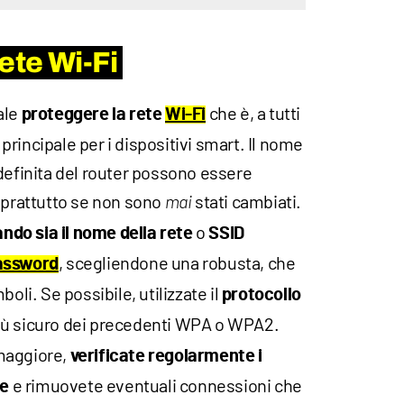
ete Wi-Fi
ale
che è, a tutti
proteggere la rete
Wi-Fi
o principale per i dispositivi smart. Il nome
definita del router possono essere
soprattutto se non sono
stati cambiati.
mai
o
ndo sia il nome della rete
SSID
, scegliendone una robusta, che
assword
oli. Se possibile, utilizzate il
protocollo
più sicuro dei precedenti WPA o WPA2.
maggiore,
verificate regolarmente i
e rimuovete eventuali connessioni che
te