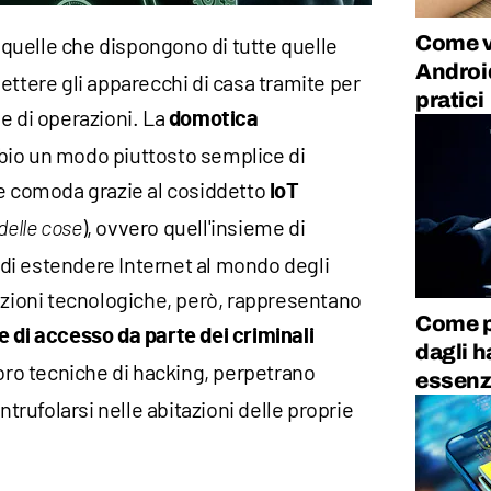
Come v
 quelle che dispongono di tutte quelle
Androi
ettere gli apparecchi di casa tramite per
pratici
e di operazioni. La
domotica
bio un modo piuttosto semplice di
ne comoda grazie al cosiddetto
IoT
), ovvero quell'insieme di
delle cose
di estendere Internet al mondo degli
azioni tecnologiche, però, rappresentano
Come p
e di accesso da parte dei criminali
dagli h
loro tecniche di hacking, perpetrano
essenzi
ntrufolarsi nelle abitazioni delle proprie