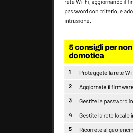
rete Wi-Fi, aggiornando il f
password con criterio, e adot
intrusione.
5 consigli per non
domotica
Proteggete la rete Wi
1
Aggiornate il firmwar
2
Gestite le password 
3
Gestite la rete locale
4
Ricorrete al geofenci
5