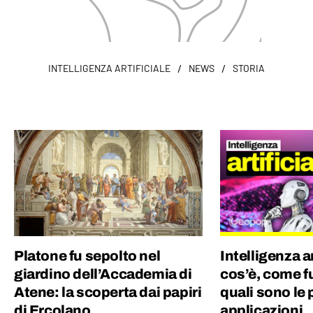
/
/
INTELLIGENZA ARTIFICIALE
NEWS
STORIA
Platone fu sepolto nel
Intelligenza ar
giardino dell’Accademia di
cos’è, come f
Atene: la scoperta dai papiri
quali sono le 
di Ercolano
applicazioni