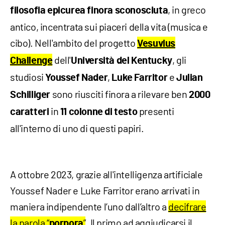
, in greco
filosofia epicurea finora sconosciuta
antico, incentrata sui piaceri della vita (musica e
cibo). Nell'ambito del progetto
Vesuvius
dell'
, gli
Challenge
Università del Kentucky
studiosi
,
e
Youssef Nader
Luke Farritor
Julian
sono riusciti finora a rilevare ben
Schilliger
2000
in
presenti
caratteri
11 colonne di testo
all'interno di uno di questi papiri.
A ottobre 2023, grazie all'intelligenza artificiale
Youssef Nader e Luke Farritor erano arrivati in
maniera indipendente l’uno dall’altro a
decifrare
la parola “
”
. Il primo ad aggiudicarsi il
porpora