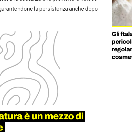
garantendone la persistenza anche dopo
Gli fta
pericol
regolam
cosmet
natura è un mezzo di
e