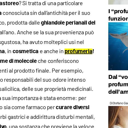
? Si tratta di una particolare
astoreo
I “prof
conosciuta sin dall’antichità per il suo
a
funzio
co, prodotta dalle
ghiandole perianali del
 all'ano. Anche se la sua provenienza può
sgustosa, ha avuto molteplici usi nel
, in
e anche in
na
cosmetica
profumeria
!
che conferiscono
eme di molecole
renti al prodotto finale. Per esempio,
Dal “vo
no responsabili del suo odore intenso
profumi
salicilica, delle sue proprietà medicinali.
dell’am
la sua importanza è stata enorme: per
Di
Stefano Gan
ato sia come farmaco per
curare diversi
bi gastrici e addirittura disturbi mentali,
, una sostanza che previene la veloce
ivo