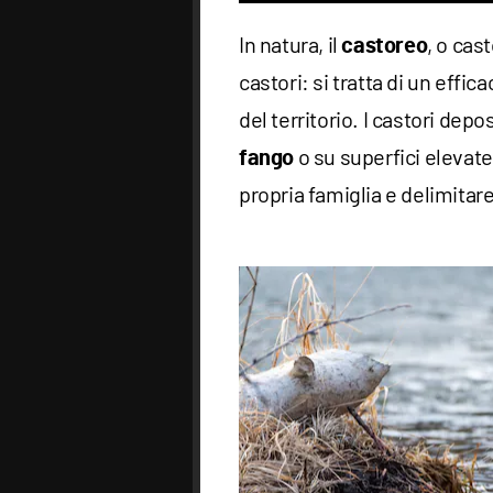
In natura, il
, o cas
castoreo
castori: si tratta di un effic
del territorio. I castori de
o su superfici elevate
fango
propria famiglia e delimitare