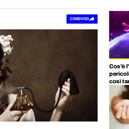
CONDIVIDI
Cos’è l
pericol
così ta