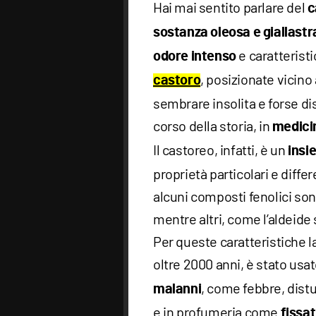
Hai mai sentito parlare del
c
sostanza oleosa e giallastr
e caratteristi
odore intenso
, posizionate vicino
castoro
sembrare insolita e forse di
corso della storia, in
medici
Il castoreo, infatti, è un
insi
proprietà particolari e diffe
alcuni composti fenolici so
mentre altri, come l’aldeide 
Per queste caratteristiche 
oltre 2000 anni, è stato us
, come febbre, distur
malanni
e in profumeria come
fissat