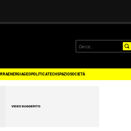
ERRA
ENERGIA
GEOPOLITICA
TECH
SPAZIO
SOCIETÀ
VIDEO SUGGERITO