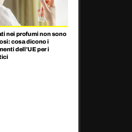
lati nei profumi non sono
osi: cosa dicono i
enti dell’UE per i
ici