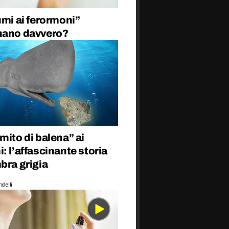
umi ai ferormoni”
nano davvero?
mito di balena” ai
: l’affascinante storia
bra grigia
delli