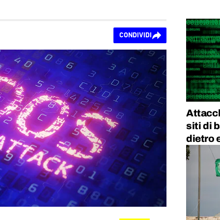
CONDIVIDI
Attacch
siti di
dietro