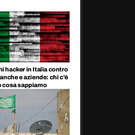
i hacker in Italia contro
 banche e aziende: chi c’è
 e cosa sappiamo