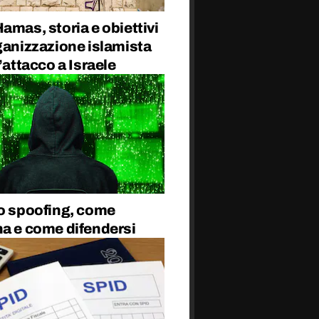
amas, storia e obiettivi
ganizzazione islamista
l’attacco a Israele
lo spoofing, come
na e come difendersi