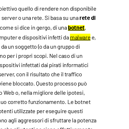
ettivo quello di rendere non disponibile
n server o una rete. Si basa su una
rete di
 come si dice in gergo, di una
,
botnet
mputer e dispositivi infetti da
malware
e,
a da un soggetto (o da un gruppo di
ano per i propri scopi. Nel caso di un
spositivi infettati dai pirati informatici
server, con il risultato che il traffico
i” viene bloccato. Questo processo può
o Web o, nella migliore delle ipotesi,
suo corretto funzionamento. Le botnet
otenti utilizzate per eseguire questi
no agli aggressori di sfruttare la potenza