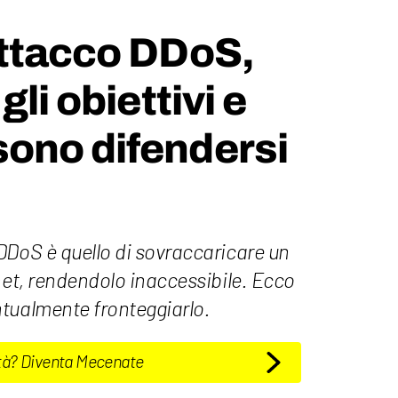
attacco DDoS,
gli obiettivi e
ono difendersi
DDoS è quello di sovraccaricare un
net, rendendolo inaccessibile. Ecco
tualmente fronteggiarlo.
tà? Diventa Mecenate