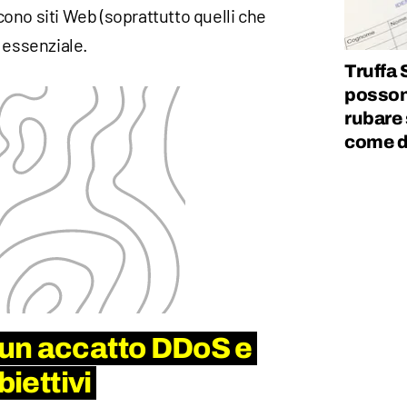
ono siti Web (soprattutto quelli che
 essenziale.
Truffa 
posson
rubare 
come d
un accatto DDoS e
biettivi