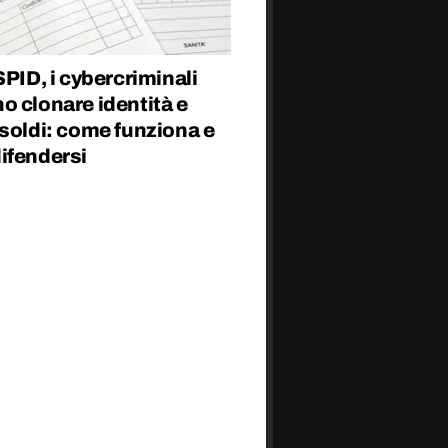
SPID, i cybercriminali
o clonare identità e
soldi: come funziona e
ifendersi