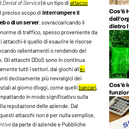
) è un tipo di
attacco
d Denial of Service
Cos’è H
l preciso scopo di
interrompere il
dell’or
, sovraccaricando il
b o di un server
dietro 
norme di traffico, spesso proveniente da
ti attacchi è quello di esaurire le risorse
vocando rallentamenti o rendendo del
io. Gli attacchi DDoS sono in continua
ente tutti i settori, dai giochi all’
e-
unti decisamente più nevralgici dei
Cos’è 
ziali al giorno d'oggi, come quelli
bancari
,
funzio
impattando in modo significativo sulla
lla reputazione delle aziende. Dal
esti attacchi non è per nulla semplice,
da parte di aziende e Pubbliche
ntive