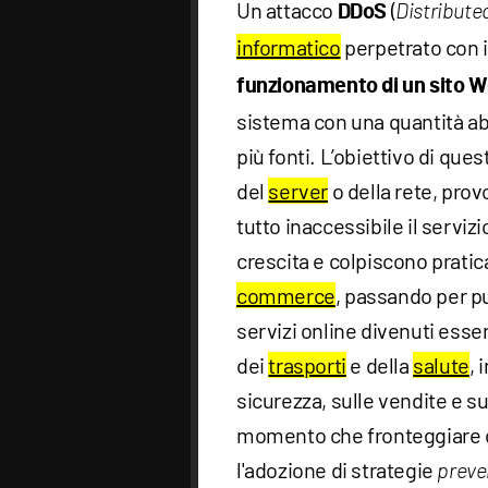
Un attacco
(
DDoS
Distribute
informatico
perpetrato con i
funzionamento di un sito We
sistema con una quantità ab
più fonti. L’obiettivo di ques
del
server
o della rete, pro
tutto inaccessibile il serviz
crescita e colpiscono praticam
commerce
, passando per p
servizi online divenuti essen
dei
trasporti
e della
salute
, 
sicurezza, sulle vendite e su
momento che fronteggiare qu
l'adozione di strategie
preve