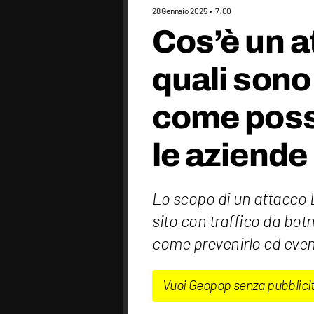
28 Gennaio 2025
7:00
Cos’è un 
quali sono 
come poss
le aziende
Lo scopo di un attacco 
sito con traffico da bot
come prevenirlo ed even
Vuoi Geopop senza pubblici