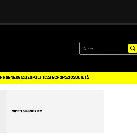
ERRA
ENERGIA
GEOPOLITICA
TECH
SPAZIO
SOCIETÀ
VIDEO SUGGERITO