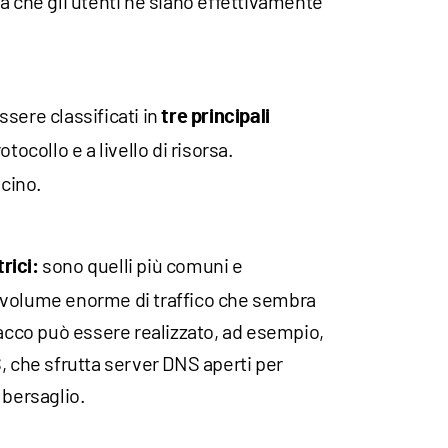
a che gli utenti ne siano effettivamente
sere classificati in
tre principali
otocollo e a livello di risorsa.
icino.
sono quelli più comuni e
rici:
 volume enorme di traffico che sembra
tacco può essere realizzato, ad esempio,
, che sfrutta server DNS aperti per
 bersaglio.