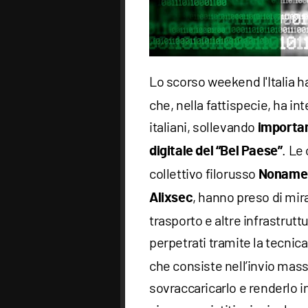
Lo scorso weekend l'Italia h
che, nella fattispecie, ha int
italiani, sollevando
importan
. Le
digitale del “Bel Paese”
collettivo filorusso
Noname0
, hanno preso di mira
Alixsec
trasporto e altre infrastrutt
perpetrati tramite la tecnic
che consiste nell’invio massi
sovraccaricarlo e renderlo in