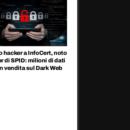
 hacker a InfoCert, noto
r di SPID: milioni di dati
in vendita sul Dark Web