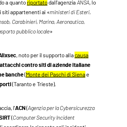
do a quanto
riportato
dall'agenzia
, lo
ANSA
 siti appartenenti ai «
ministeri di Esteri,
nsob, Carabinieri, Marina, Aeronautica,
»
sporto pubblico locale
, noto per il supporto alla
causa
Alixsec
attacchi contro siti di aziende italiane
(
Monte dei Paschi di Siena
e
ne banche
(Taranto e Trieste).
porti
cia, l'
(
ACN
Agenzia per la Cybersicurezza
(
SIRT
Computer Security Incident