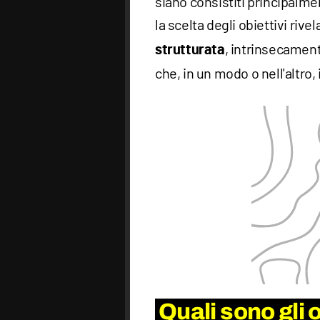
siano consistiti principalme
la scelta degli obiettivi riv
, intrinsecament
strutturata
che, in un modo o nell'altro,
Quali sono gli o