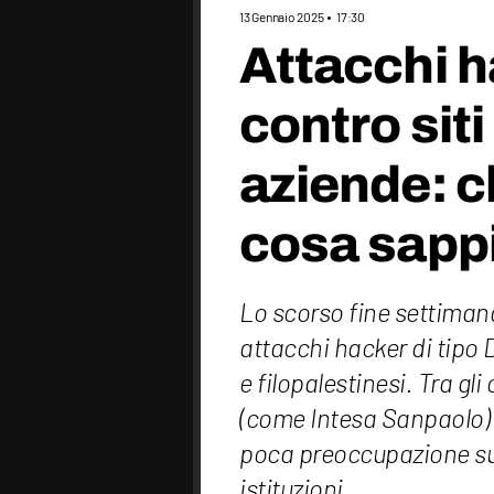
13 Gennaio 2025
17:30
Attacchi ha
contro siti
aziende: ch
cosa sap
Lo scorso fine settimana 
attacchi hacker di tipo D
e filopalestinesi. Tra gli
(come Intesa Sanpaolo)
poca preoccupazione sul
istituzioni.