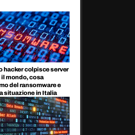
o hacker colpisce server
o il mondo, cosa
mo del ransomware e
a situazione in Italia