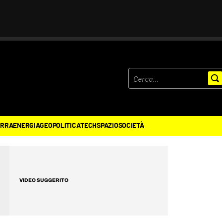
ERRA
ENERGIA
GEOPOLITICA
TECH
SPAZIO
SOCIETÀ
VIDEO SUGGERITO