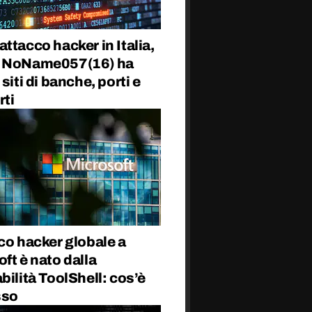
ttacco hacker in Italia,
 NoName057(16) ha
 siti di banche, porti e
rti
co hacker globale a
ft è nato dalla
bilità ToolShell: cos’è
sso