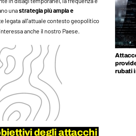
nte in disagi temporanei, la frequenza e
elano una
strategia più ampia e
e legata all'attuale contesto geopolitico
 interessa anche il nostro Paese.
Attacco
provide
rubati 
biettivi degli attacchi