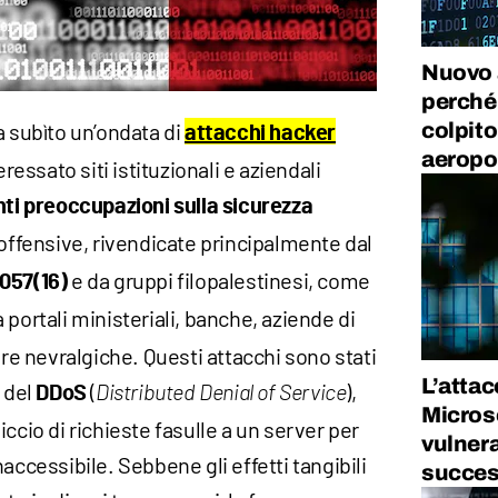
Nuovo a
perché
colpito
a subìto un’ondata di
attacchi hacker
aeropo
eressato siti istituzionali e aziendali
ti preoccupazioni sulla sicurezza
 offensive, rivendicate principalmente dal
e da gruppi filopalestinesi, come
57(16)
 portali ministeriali, banche, aziende di
ure nevralgiche. Questi attacchi sono stati
L’attac
a del
(
),
DDoS
Distributed Denial of Service
Microso
ccio di richieste fasulle a un server per
vulnera
accessibile. Sebbene gli effetti tangibili
succe