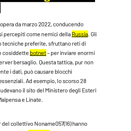
opera da marzo 2022, conducendo
i percepiti come nemici della
Russia
. Gli
 tecniche preferite, sfruttano reti di
e cosiddette
botnet
– per inviare enormi
server bersaglio. Questa tattica, pur non
e i dati, può causare blocchi
e essenziali. Ad esempio, lo scorso 28
ludevano il sito del Ministero degli Esteri
i Malpensa e Linate.
r del collettivo Noname057(16) hanno