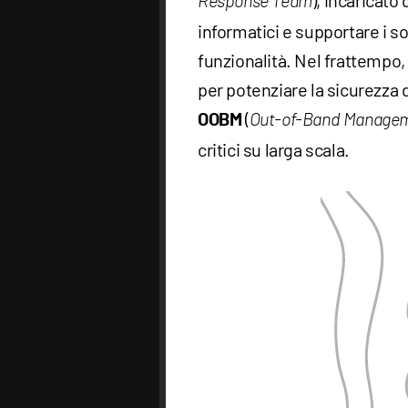
), incaricato
Response Team
informatici e supportare i sog
funzionalità. Nel frattempo, 
per potenziare la sicurezza d
(
OOBM
Out-of-Band Manage
critici su larga scala.