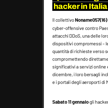
hacker in Italia
Il collettivo
Noname057(16)
cyber-offensive contro Paes
attacchi DDoS, una delle loro
dispositivi compromessi – l
quantità di richieste verso 
compromettendo direttament
significativi a servizi onlin
dicembre, i loro bersagli inc
e i portali degli aeroporti d
gli hacke
Sabato 11 gennaio