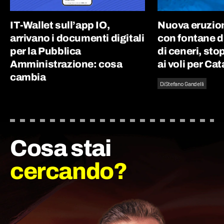
IT-Wallet sull’app IO,
Nuova eruzion
arrivano i documenti digitali
con fontane d
per la Pubblica
di ceneri, st
Amministrazione: cosa
ai voli per Ca
cambia
Di
Stefano Gandelli
Cosa stai
cercando?