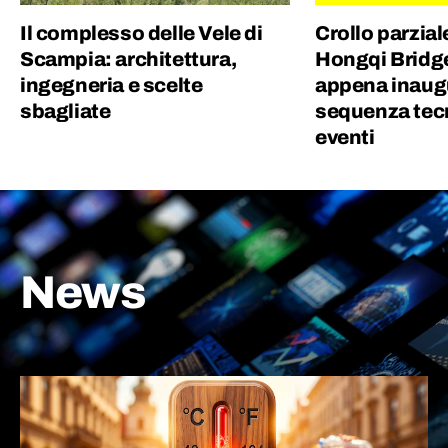
Il complesso delle Vele di
Crollo parzial
Scampia: architettura,
Hongqi Bridge
ingegneria e scelte
appena inaugu
sbagliate
sequenza tecn
eventi
News