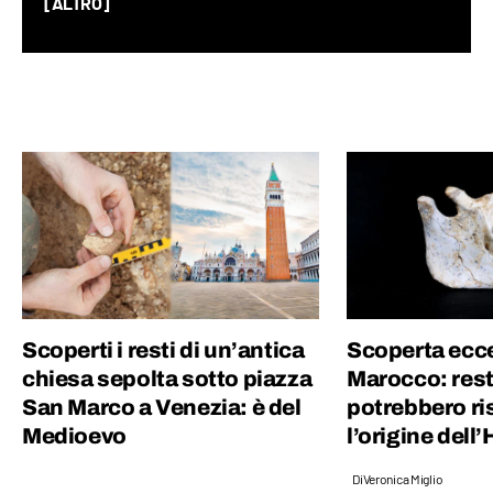
sfogo alla mia vena loquace grazie alla radio
[ALTRO]
universitaria. Amo raccontare curiosità
randomiche, la storia, l’entomologia e la
musica, soprattutto grunge e anni ‘60. Vivo
di corsa ma trovo sempre il tempo per
scattare una fotografia!
Scoperti i resti di un’antica
Scoperta ecce
chiesa sepolta sotto piazza
Marocco: rest
San Marco a Venezia: è del
potrebbero ri
Medioevo
l’origine del
Di
Veronica Miglio