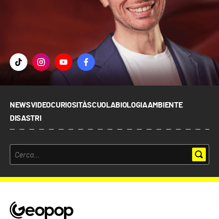
NEWS
VIDEO
CURIOSITÀ
SCUOLA
BIOLOGIA
AMBIENTE
DISASTRI