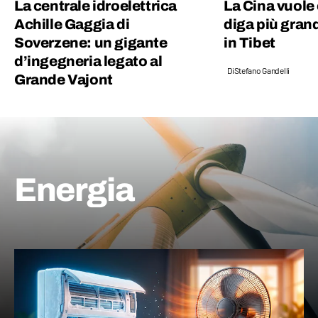
La centrale idroelettrica
La Cina vuole 
Achille Gaggia di
diga più gran
Soverzene: un gigante
in Tibet
d’ingegneria legato al
Di
Stefano Gandelli
Grande Vajont
Energia