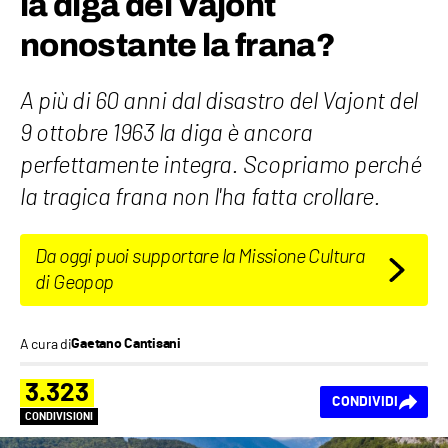
la diga del Vajont
nonostante la frana?
A più di 60 anni dal disastro del Vajont del
9 ottobre 1963 la diga è ancora
perfettamente integra. Scopriamo perché
la tragica frana non l'ha fatta crollare.
Da oggi puoi supportare la Missione Cultura
di Geopop
A cura di
Gaetano Cantisani
3.323
CONDIVIDI
CONDIVISIONI