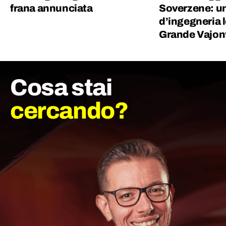
frana annunciata
Soverzene: u
d’ingegneria l
Grande Vajon
Cosa stai
cercando?