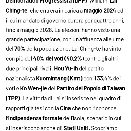
"William"
Democratico Progressista (DPP)
Lai
, che entrerà in carica a
ed
Ching-te
maggio 2024
il cui mandato di governo durerà per quattro anni,
fino a maggio 2028. Le elezioni hanno visto una
grande partecipazione, con un’affluenza alle urne
del
della popolazione. Lai Ching-te ha vinto
70%
con più del
) contro gli altri
40% dei voti (40,2%
due principali rivali:
del partito
Hou Yu-ih
nazionalista
con il 33,4% dei
Kuomintang (Kmt)
voti e
del
Ko Wen-jie
Partito del Popolo di Taiwan
. La vittoria di Lai si inserisce nel quadro di
(TPP)
rapporti già tesi con la
che non riconosce
Cina
l
dell’isola, scenario in cui
’indipendenza formale
si inseriscono anche gli
Scopriamo
Stati Uniti.