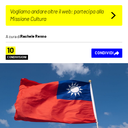
Vogliamo andare oltre il web: partecipa alla
Missione Cultura
A cura di
Rachele Renno
10
CONDIVIDI
CONDIVISIONI