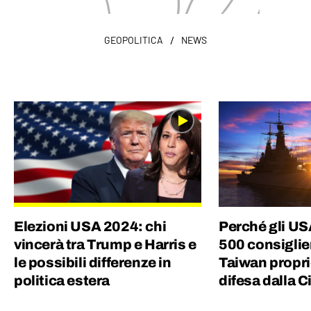
/
GEOPOLITICA
NEWS
Elezioni USA 2024: chi
Perché gli U
vincerà tra Trump e Harris e
500 consiglier
le possibili differenze in
Taiwan proprio
politica estera
difesa dalla C