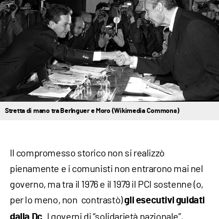
Stretta di mano tra Berlnguer e Moro (Wikimedia Commons)
Il compromesso storico non si realizzò
pienamente e i comunisti non entrarono mai nel
governo, ma tra il 1976 e il 1979 il PCI sostenne (o,
per lo meno, non contrastò)
gli esecutivi guidati
. I governi di “solidarietà nazionale”,
dalla
Dc