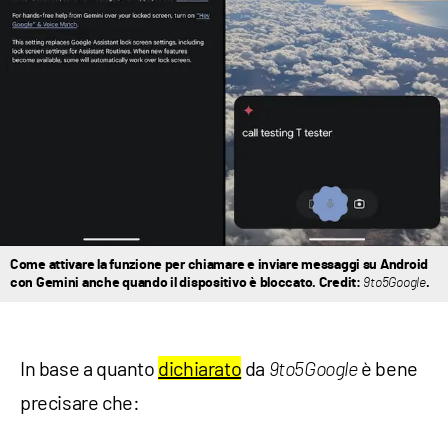
Come attivare la funzione per chiamare e inviare messaggi su Android
con Gemini anche quando il dispositivo è bloccato. Credit:
9to5Google
.
In base a quanto
dichiarato
da
è bene
9to5Google
precisare che: