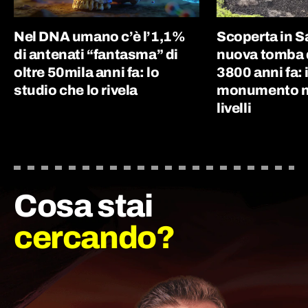
Nel DNA umano c’è l’1,1%
Scoperta in 
di antenati “fantasma” di
nuova tomba d
oltre 50mila anni fa: lo
3800 anni fa: i
studio che lo rivela
monumento nu
livelli
Cosa stai
cercando?