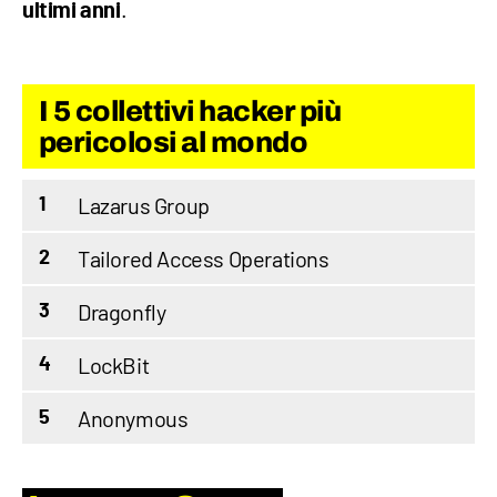
.
ultimi anni
I 5 collettivi hacker più
pericolosi al mondo
Lazarus Group
1
Tailored Access Operations
2
Dragonfly
3
LockBit
4
Anonymous
5