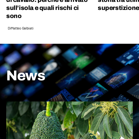
sull’isola e quali rischi ci
superstizion
sono
Di
Matteo Galbiati
News