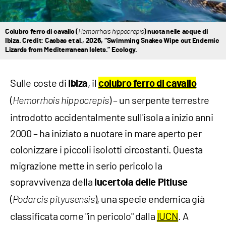
Colubro ferro di cavallo (
Hemorrhois hippocrepis
) nuota nelle acque di
Ibiza. Credit: Casbas et al., 2026, “Swimming Snakes Wipe out Endemic
Lizards from Mediterranean Islets.” Ecology.
Sulle coste di
, il
Ibiza
colubro ferro di cavallo
(
) – un serpente terrestre
Hemorrhois hippocrepis
introdotto accidentalmente sull'isola a inizio anni
2000 – ha iniziato a nuotare in mare aperto per
colonizzare i piccoli isolotti circostanti. Questa
migrazione mette in serio pericolo la
sopravvivenza della
lucertola delle Pitiuse
(
), una specie endemica già
Podarcis pityusensis
classificata come "in pericolo" dalla
IUCN
. A