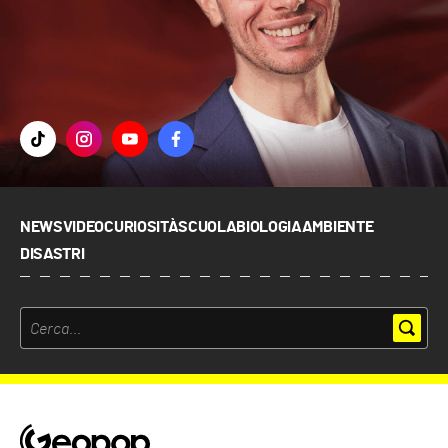
NEWS
VIDEO
CURIOSITÀ
SCUOLA
BIOLOGIA
AMBIENTE
DISASTRI