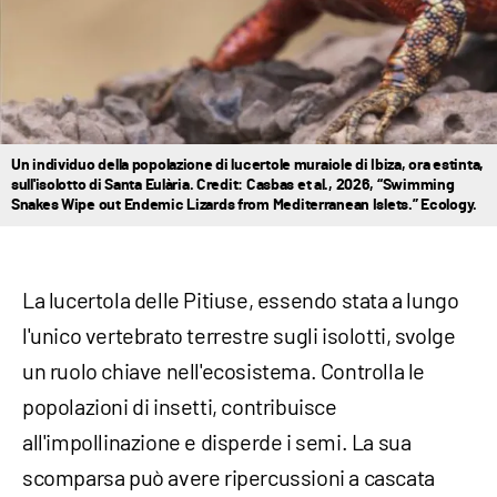
Un individuo della popolazione di lucertole muraiole di Ibiza, ora estinta,
sull'isolotto di Santa Eulària. Credit: Casbas et al., 2026, “Swimming
Snakes Wipe out Endemic Lizards from Mediterranean Islets.” Ecology.
La lucertola delle Pitiuse, essendo stata a lungo
l'unico vertebrato terrestre sugli isolotti, svolge
un ruolo chiave nell'ecosistema. Controlla le
popolazioni di insetti, contribuisce
all'impollinazione e disperde i semi. La sua
scomparsa può avere ripercussioni a cascata