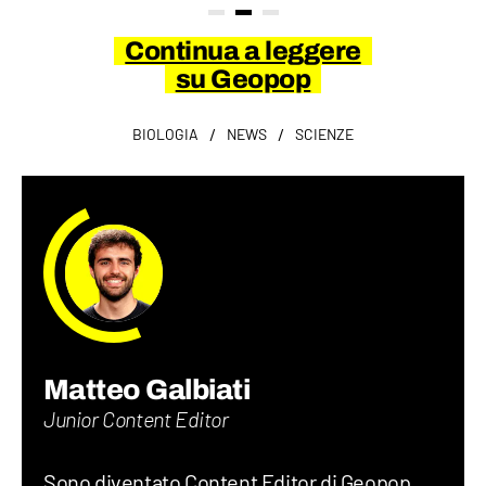
Continua a leggere
su Geopop
/
/
BIOLOGIA
NEWS
SCIENZE
Matteo Galbiati
Junior Content Editor
Sono diventato Content Editor di Geopop