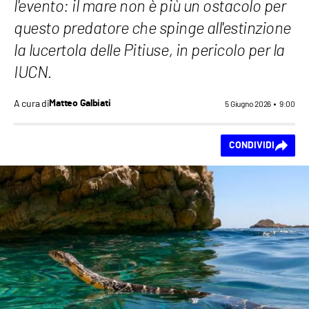
l'evento: il mare non è più un ostacolo per
questo predatore che spinge all'estinzione
la lucertola delle Pitiuse, in pericolo per la
IUCN.
A cura di
Matteo Galbiati
5 Giugno 2026
9:00
Ti piace questo
CONDIVIDI
contenuto?