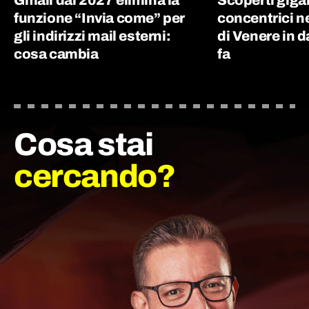
Gmail dal 2027 elimina la
Scoperti giga
funzione “Invia come” per
concentrici n
gli indirizzi mail esterni:
di Venere in d
cosa cambia
fa
Cosa stai
cercando?