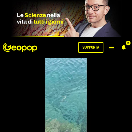
2
SUPPORTA