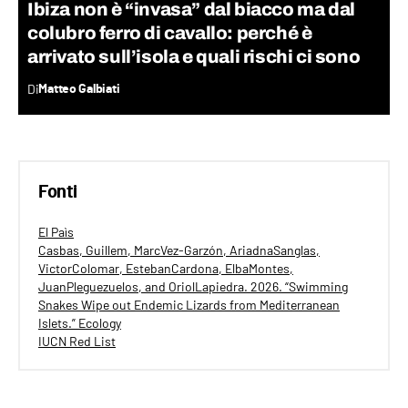
Ibiza non è “invasa” dal biacco ma dal
colubro ferro di cavallo: perché è
arrivato sull’isola e quali rischi ci sono
Di
Matteo Galbiati
Fonti
El Paìs
Casbas, Guillem, MarcVez-Garzón, AriadnaSanglas,
VictorColomar, EstebanCardona, ElbaMontes,
JuanPleguezuelos, and OriolLapiedra. 2026. “Swimming
Snakes Wipe out Endemic Lizards from Mediterranean
Islets.” Ecology
IUCN Red List