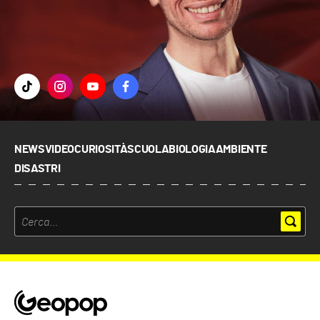
NEWS
VIDEO
CURIOSITÀ
SCUOLA
BIOLOGIA
AMBIENTE
DISASTRI