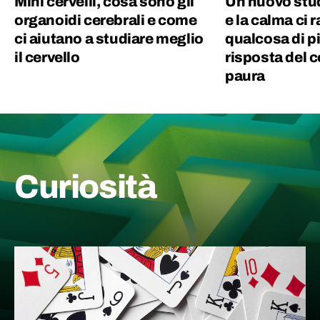
Mini cervelli, cosa sono gli
Un nuovo stud
organoidi cerebrali e come
e la calma ci 
ci aiutano a studiare meglio
qualcosa di pi
il cervello
risposta del c
paura
Curiosità