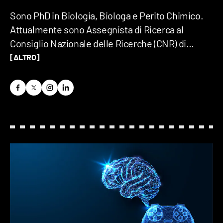
Sono PhD in Biologia, Biologa e Perito Chimico.
Attualmente sono Assegnista di Ricerca al
Consiglio Nazionale delle Ricerche (CNR) di
Roma. Mi occupo di cambiamenti climatici
[ALTRO]
correlati ai Servizi e Disservizi Ecosistemici del
Verde Urbano e sono appassionata di storia della
Scienza, della Medicina e dell’Etnobotanica.
Poiché considero la divulgazione il miglior
vaccino contro il complottismo, sono una
estimatrice delle domande curiose, delle fonti
verificate e dei dati statisticamente consistenti!