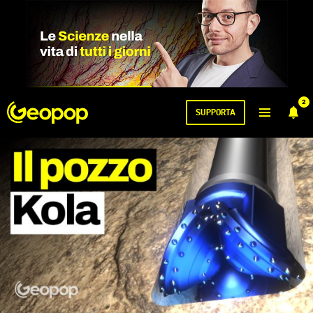
2
SUPPORTA