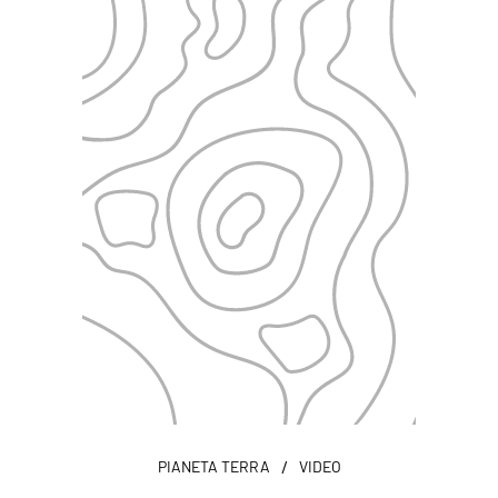
/
PIANETA TERRA
VIDEO