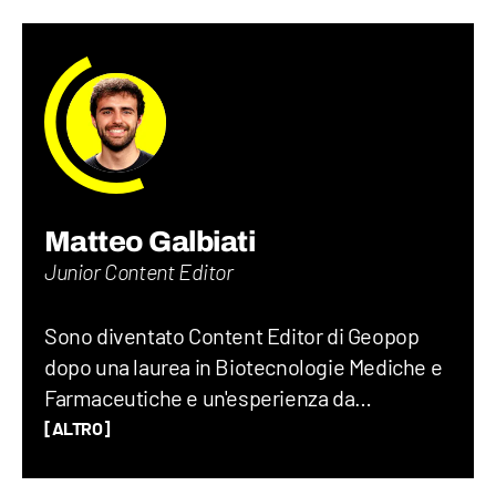
Matteo Galbiati
Junior Content Editor
Sono diventato Content Editor di Geopop
dopo una laurea in Biotecnologie Mediche e
Farmaceutiche e un'esperienza da
ricercatore tra biomateriali e colture
[ALTRO]
cellulari, ho infatti lasciato il laboratorio per
la mia passione: la divulgazione scientifica.