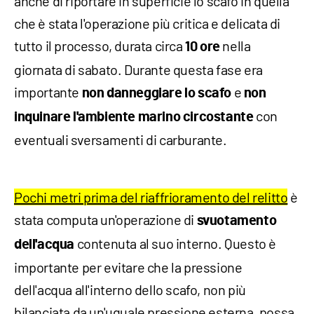
anche di riportare in superficie lo scafo in quella
che è stata l'operazione più critica e delicata di
tutto il processo, durata circa
nella
10 ore
giornata di sabato. Durante questa fase era
importante
e
non danneggiare lo scafo
non
con
inquinare l'ambiente marino circostante
eventuali sversamenti di carburante.
Pochi metri prima del riaffrioramento del relitto
è
stata computa un'operazione di
svuotamento
contenuta al suo interno. Questo è
dell'acqua
importante per evitare che la pressione
dell'acqua all'interno dello scafo, non più
bilanciata da un'uguale pressione esterna, possa