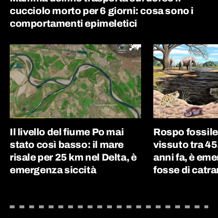
cucciolo morto per 6 giorni: cosa sono i
comportamenti epimeletici
Il livello del fiume Po mai
Rospo fossile
stato così basso: il mare
vissuto tra 4
risale per 25 km nel Delta, è
anni fa, è eme
emergenza siccità
fosse di catr