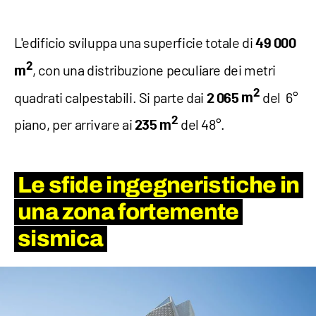
L'edificio sviluppa una superficie totale di
49 000
2
, con una distribuzione peculiare dei metri
m
2
quadrati calpestabili. Si parte dai
del 6°
2 065
m
2
piano, per arrivare ai
del 48°.
235 m
Le sfide ingegneristiche in
una zona fortemente
sismica