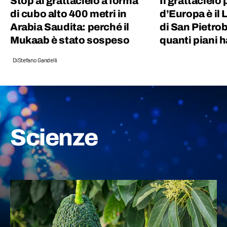
Stop al grattacielo a forma
Il grattacielo 
di cubo alto 400 metri in
d’Europa è il
Arabia Saudita: perché il
di San Pietro
Mukaab è stato sospeso
quanti piani h
Di
Stefano Gandelli
Scienze