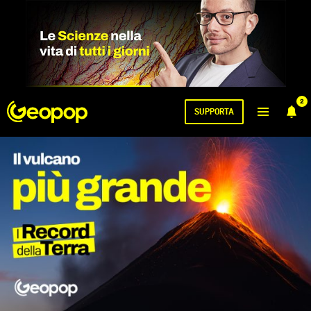
2
SUPPORTA