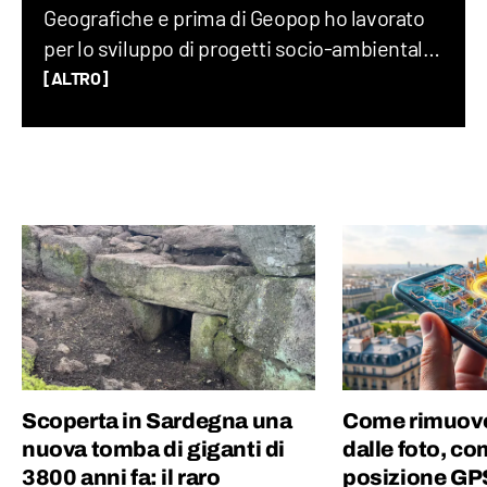
Geografiche e prima di Geopop ho lavorato
per lo sviluppo di progetti socio-ambientali,
scritto un romanzo di viaggio, insegnato
[ALTRO]
Geografia, Storia e Lettere alle superiori e
fatto divulgazione su YouTube e RaiGulp.
Viaggiare e raccontare il mondo è la mia
passione: geopolitica, luoghi, usi e costumi,
storie… Da bambino adoravo Piero Angela e
Indiana Jones.
Scoperta in Sardegna una
Come rimuove
nuova tomba di giganti di
dalle foto, co
3800 anni fa: il raro
posizione GPS