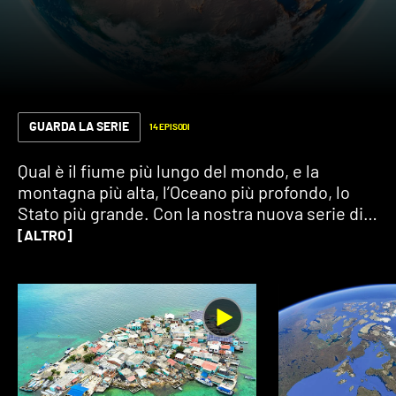
GUARDA LA SERIE
14 EPISODI
Qual è il fiume più lungo del mondo, e la
montagna più alta, l’Oceano più profondo, lo
Stato più grande. Con la nostra nuova serie di
video “i record della Terra”, rispondiamo a
[ALTRO]
domande che sembrano scontate ma non lo
sono per niente. Scommettiamo?