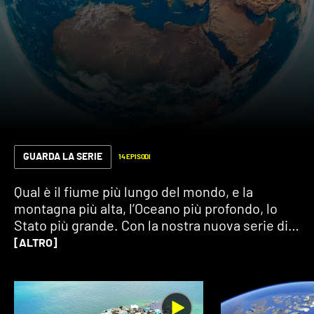
GUARDA LA SERIE
14 EPISODI
Qual è il fiume più lungo del mondo, e la
montagna più alta, l’Oceano più profondo, lo
Stato più grande. Con la nostra nuova serie di
video “i record della Terra”, rispondiamo a
[ALTRO]
domande che sembrano scontate ma non lo
sono per niente. Scommettiamo?