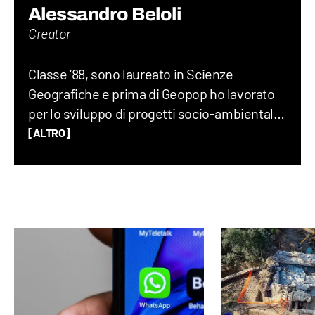
Alessandro Beloli
Creator
Classe ‘88, sono laureato in Scienze
Geografiche e prima di Geopop ho lavorato
per lo sviluppo di progetti socio-ambientali,
scritto un romanzo di viaggio, insegnato
[ALTRO]
Geografia, Storia e Lettere alle superiori e
fatto divulgazione su YouTube e RaiGulp.
Viaggiare e raccontare il mondo è la mia
passione: geopolitica, luoghi, usi e costumi,
storie… Da bambino adoravo Piero Angela e
Indiana Jones.