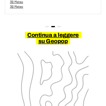
3B Meteo
3B Meteo
Continua a leggere
su Geopop