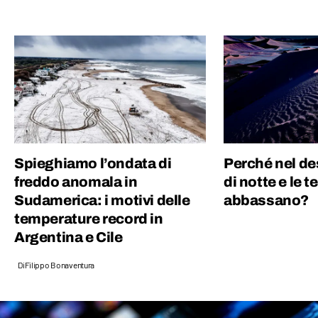
Politiche, grazie alla quale ho capito quanto
gli eventi del mondo siano profondamente
connessi tra di loro.
Spieghiamo l’ondata di
Perché nel de
freddo anomala in
di notte e le 
Sudamerica: i motivi delle
abbassano?
temperature record in
Argentina e Cile
Di
Filippo Bonaventura