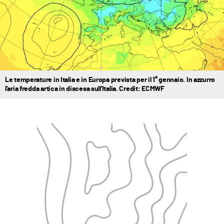
Le temperature in Italia e in Europa prevista per il 1° gennaio. In azzurro
l'aria fredda artica in discesa sull'Italia. Credit: ECMWF