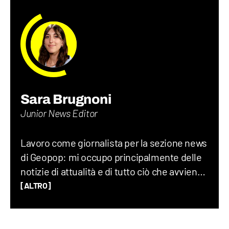
Sara Brugnoni
Junior News Editor
Lavoro come giornalista per la sezione news
di Geopop: mi occupo principalmente delle
notizie di attualità e di tutto ciò che avviene
sul Pianeta Terra, dalla geopolitica allo
[ALTRO]
spazio, fino alla società nel suo complesso.
Ho lavorato per un quotidiano economico e
ho una laurea magistrale in Scienze