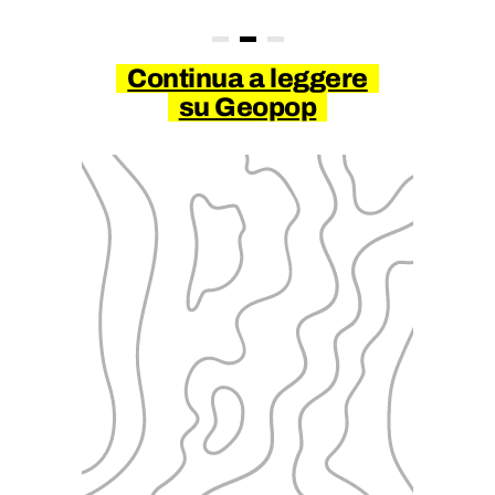
Continua a leggere
su Geopop