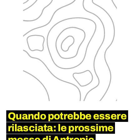
Quando potrebbe essere
rilasciata: le prossime
mosse di Antropic