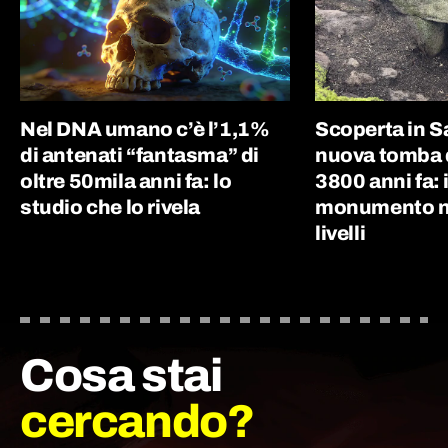
Nel DNA umano c’è l’1,1%
Scoperta in 
di antenati “fantasma” di
nuova tomba d
oltre 50mila anni fa: lo
3800 anni fa: i
studio che lo rivela
monumento nu
livelli
Cosa stai
cercando?