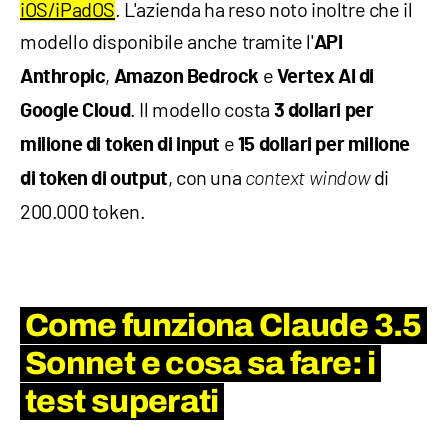
iOS/iPadOS
. L'azienda ha reso noto inoltre che il
modello disponibile anche tramite l'
API
,
e
Anthropic
Amazon Bedrock
Vertex AI di
. Il modello costa
Google Cloud
3 dollari per
e
milione di token di input
15 dollari per milione
, con una
di
di token di output
context window
200.000 token.
Come funziona Claude 3.5
Sonnet e cosa sa fare: i
test superati