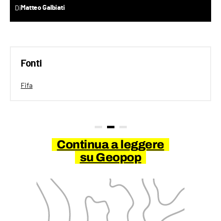
Di
Matteo Galbiati
Fonti
Fifa
Continua a leggere
su Geopop