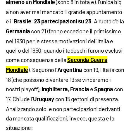
(sono 8 in totale), l’unica big
almeno un Mondiale
a non aver mai mancato il grande appuntamento
è il
:
. A ruota c'è la
Brasile
23 partecipazioni su 23
con 21 (fanno eccezione il primissimo
Germania
nel 1930 per le stesse motivazioni dell'Italia e
quello del 1950, quando i tedeschi furono esclusi
come conseguenza della
Seconda Guerra
). Seguono l'
con 19, l'Italia con
Mondiale
Argentina
18 (che possono diventare 19 se vinceremo i
nostri playoff),
,
e
con
Inghilterra
Francia
Spagna
17. Chiude l'
con 15 gettoni di presenza.
Uruguay
Analizzando solo le non partecipazioni derivanti
da mancata qualificazioni, invece, questa è la
situazione: