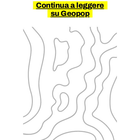
Continua a leggere
su Geopop