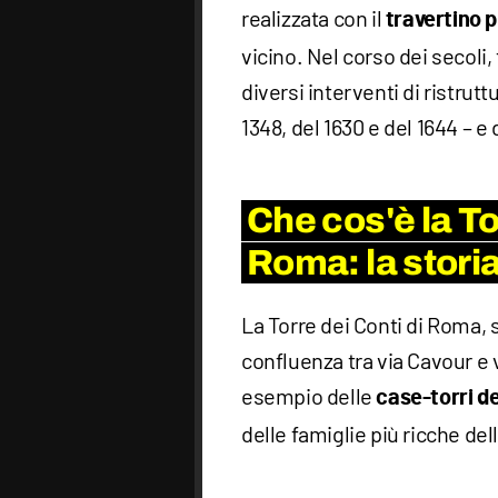
realizzata con il
travertino p
vicino. Nel corso dei secoli, 
diversi interventi di ristrutt
1348, del 1630 e del 1644 – 
Che cos'è la To
Roma: la storia
La Torre dei Conti di Roma, s
confluenza tra via Cavour e vi
esempio delle
case-torri d
delle famiglie più ricche del