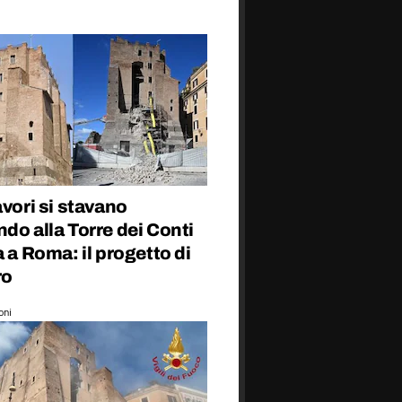
avori si stavano
do alla Torre dei Conti
a a Roma: il progetto di
ro
oni