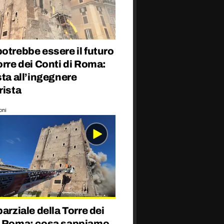
otrebbe essere il futuro
orre dei Conti di Roma:
sta all’ingegnere
rista
oni
parziale della Torre dei
a Roma: cosa sappiamo