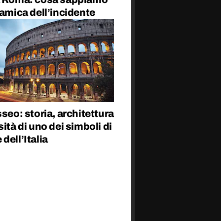
namica dell’incidente
sseo: storia, architettura
sità di uno dei simboli di
dell’Italia