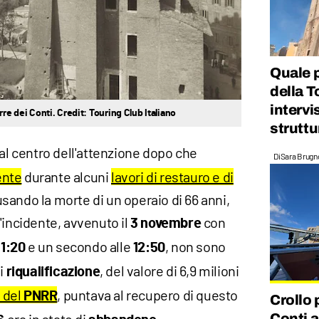
Quale p
della T
intervi
rre dei Conti. Credit: Touring Club Italiano
struttu
al centro dell'attenzione dopo che
Di
Sara Brugn
ente
durante alcuni
lavori di restauro e di
usando la morte di un operaio di 66 anni,
'incidente, avvenuto il
con
3 novembre
e un secondo alle
, non sono
11:20
12:50
di
, del valore di 6,9 milioni
riqualificazione
 del
, puntava al recupero di questo
PNRR
Crollo 
Conti 