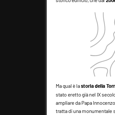
storico edificio, che dal
200
Ma qual è la
storia della Tor
stato eretto già nel IX seco
ampliare da Papa Innocenzo II
tratta di una monumentale s