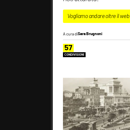
Vogliamo andare oltre il web
A cura di
Sara Brugnoni
57
CONDIVISIONI