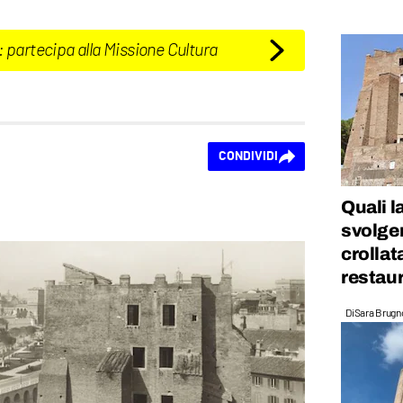
: partecipa alla Missione Cultura
CONDIVIDI
Quali l
svolgen
crollat
restau
Di
Sara Brugn