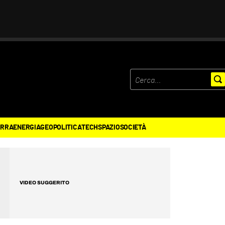
ERRA
ENERGIA
GEOPOLITICA
TECH
SPAZIO
SOCIETÀ
VIDEO SUGGERITO