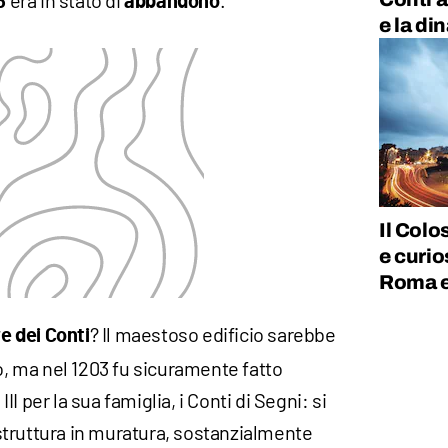
era in stato di
.
6
abbandono
e la di
Il Colo
e curio
Roma e 
? Il maestoso edificio sarebbe
re dei Conti
lo, ma nel 1203 fu sicuramente fatto
I per la sua famiglia, i Conti di Segni: si
truttura in muratura, sostanzialmente