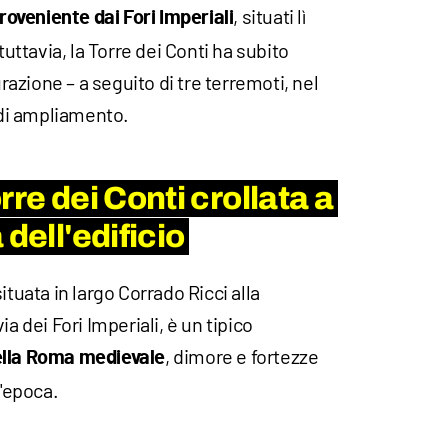
, situati lì
roveniente dai Fori Imperiali
tuttavia, la Torre dei Conti ha subito
urazione – a seguito di tre terremoti, nel
e di ampliamento.
rre dei Conti crollata a
 dell'edificio
ituata in largo Corrado Ricci alla
a dei Fori Imperiali, è un tipico
, dimore e fortezze
ella Roma medievale
l'epoca.