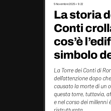
5 Novembre 2025
9:22
La storia d
Conti crol
cos’è l’edi
simbolo de
La Torre dei Conti di Ro
dell'attenzione dopo che 
causato la morte di un op
questa torre, tuttavia, a
e nel corso dei millenni 
ristrutturata.