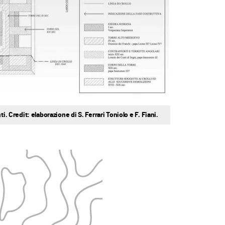
i. Credit: elaborazione di S. Ferrari Toniolo e F. Fiani.