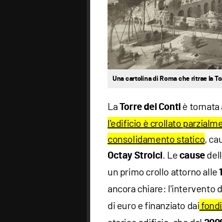
Una cartolina di Roma che ritrae la To
La
è tornata 
Torre dei Conti
l'edificio è crollato parzialm
consolidamento statico
, ca
. Le
dell
Octay Stroici
cause
un primo crollo attorno alle
ancora chiare: l'intervento 
di euro e finanziato dai
fondi