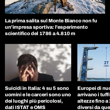
La prima salita sul Monte Bianco non fu
un’impresa sportiva: l’esperimento
scientifico del 1786 a 4.810 m
Suicidi in Italia: 4 su 5 sono
Europei di nu
uomini e le carceri sono uno
arrivano i tuff
dei luoghi più pericolosi,
altezze fino a
dati ISTAT e OMS
diversi da que