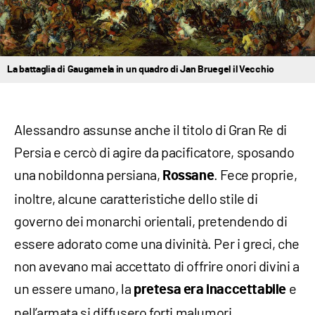
La battaglia di Gaugamela in un quadro di Jan Bruegel il Vecchio
Alessandro assunse anche il titolo di Gran Re di
Persia e cercò di agire da pacificatore, sposando
una nobildonna persiana,
. Fece proprie,
Rossane
inoltre, alcune caratteristiche dello stile di
governo dei monarchi orientali, pretendendo di
essere adorato come una divinità. Per i greci, che
non avevano mai accettato di offrire onori divini a
un essere umano, la
e
pretesa era inaccettabile
nell’armata si diffusero forti malumori.