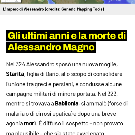
L'impero di Alessandro (credits: Generic Mapping Tools)
Gli ultimi anni e la morte di
Alessandro Magno
Nel 324 Alessandro sposò una nuova moglie,
, figlia di Dario, allo scopo di consolidare
Starita
l’unione tra greci e persiani, e condusse alcune
campagne militari di minore portata. Nel 323,
mentre si trovava a
, si ammalò (forse di
Babilonia
malaria o di cirrosi epatica) e dopo una breve
agonia
. È diffuso il sospetto – non provato
morì
ma plausibile – che sia stato avvelenato.