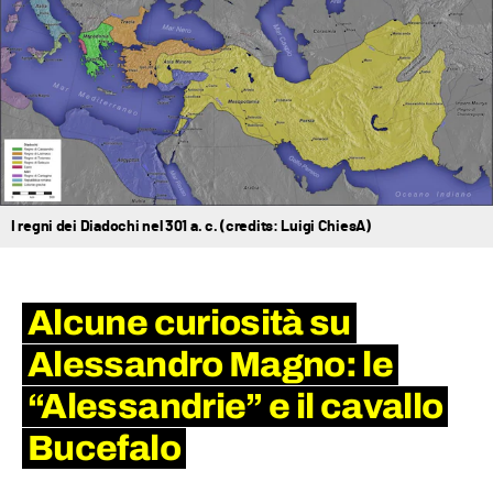
I regni dei Diadochi nel 301 a. c. (credits: Luigi ChiesA)
Alcune curiosità su
Alessandro Magno: le
“Alessandrie” e il cavallo
Bucefalo