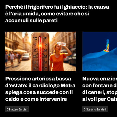
Perché il frigorifero fa il ghiaccio: la causa
è l’aria umida, come evitare che si
accumuli sulle pareti
Pressione arteriosa bassa
Nuova eruzion
d’estate: il cardiologo Metra
con fontane d
spiega cosa succede con il
di ceneri, st
caldo e come intervenire
ai voli per Ca
Di
Matteo Galbiati
Di
Stefano Gandelli