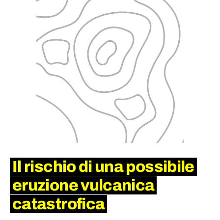
Il rischio di una possibile
eruzione vulcanica
catastrofica