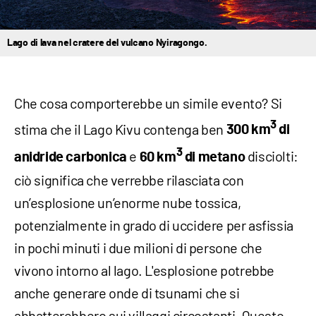
Lago di lava nel cratere del vulcano Nyiragongo.
Che cosa comporterebbe un simile evento? Si
3
stima che il Lago Kivu contenga ben
300 km
di
3
e
disciolti:
anidride carbonica
60 km
di metano
ciò significa che verrebbe rilasciata con
un’esplosione un’enorme nube tossica,
potenzialmente in grado di uccidere per asfissia
in pochi minuti i due milioni di persone che
vivono intorno al lago. L'esplosione potrebbe
anche generare onde di tsunami che si
abbatterebbero sui villaggi circostanti. Questo