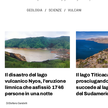
/
/
GEOLOGIA
SCIENZE
VULCANI
Il disastro del lago
Il lago Titicac
vulcanico Nyos, l’eruzione
prosciugando
limnica che asfissiò 1746
succede al la
persone in una notte
del Sudameri
Di
Stefano Gandelli