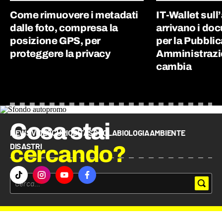
Come rimuovere i metadati
IT-Wallet sull
dalle foto, compresa la
arrivano i doc
posizione GPS, per
per la Pubblic
proteggere la privacy
Amministrazi
cambia
Cosa stai
NEWS
VIDEO
CURIOSITÀ
SCUOLA
BIOLOGIA
AMBIENTE
cercando?
DISASTRI