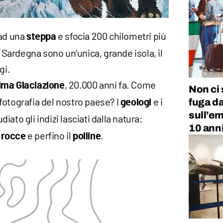
 ad una
e sfocia 200 chilometri più
steppa
a Sardegna sono un’unica, grande isola, il
gi.
, 20.000 anni fa. Come
ima Glaciazione
Non ci 
fotografia del nostro paese? I
e i
fuga dal
geologi
sull’em
iato gli indizi lasciati dalla natura:
10 ann
e perfino il
.
e rocce
polline