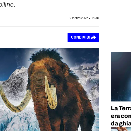
olline.
2 Marzo 2023
18:30
CONDIVIDI
La Terr
era co
da ghia