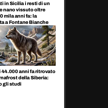
i in Sicilia i resti di un
e nano vissuto oltre
 mila anni fa: la
ta a Fontane Bianche
 44.000 anni fa ritrovato
mafrost della Siberia:
o gli studi