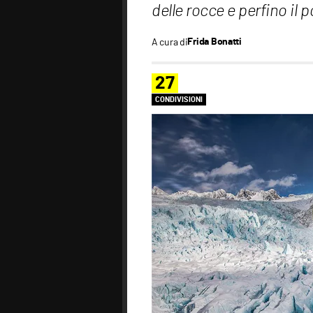
delle rocce e perfino il p
A cura di
Frida Bonatti
27
CONDIVISIONI