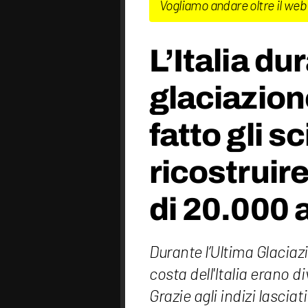
Vogliamo andare oltre il web
L’Italia du
glaciazio
fatto gli sc
ricostruir
di 20.000 
Durante l’Ultima Glaciazi
costa dell'Italia erano 
Grazie agli indizi lasciat