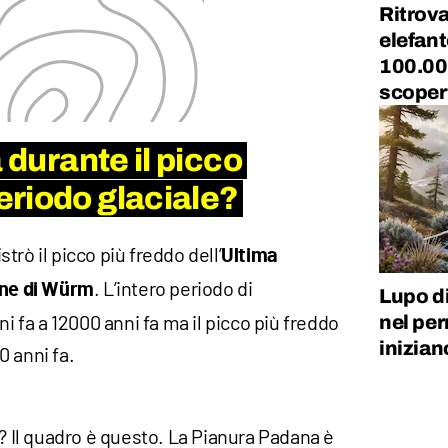
Ritrovat
elefant
100.000
scoper
a durante il picco
riodo glaciale?
istrò il picco più freddo dell’
Ultima
. L’intero periodo di
one di Würm
Lupo di
ni fa a 12000 anni fa ma il picco più freddo
nel per
inizian
 anni fa.
o? Il quadro è questo. La Pianura Padana è