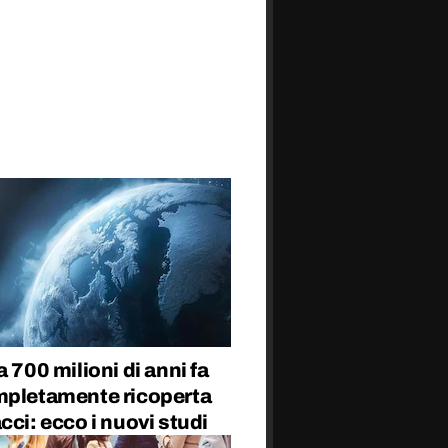
a 700 milioni di anni fa
mpletamente ricoperta
cci: ecco i nuovi studi