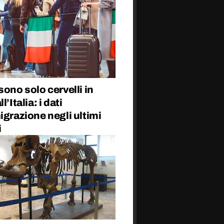
sono solo cervelli in
l’Italia: i dati
igrazione negli ultimi
i