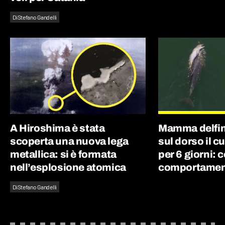
Di
Stefano Gandelli
A Hiroshima è stata
Mamma delfin
scoperta una nuova lega
sul dorso il c
metallica: si è formata
per 6 giorni: 
nell’esplosione atomica
comportament
Di
Stefano Gandelli