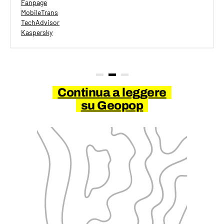
Fanpage
MobileTrans
TechAdvisor
Kaspersky
Continua a leggere
su Geopop