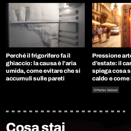
Perché il frigorifero fa il
Pressione art
ghiaccio: la causa è l’aria
d’estate: il c
umida, come evitare che si
spiega cosa s
accumuli sulle pareti
caldo e come 
Di
Matteo Galbiati
Cosa stai