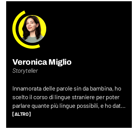
Veronica Miglio
Storyteller
Innamorata delle parole sin da bambina, ho
scelto il corso di lingue straniere per poter
parlare quante più lingue possibili, e ho dato
sfogo alla mia vena loquace grazie alla radio
[ALTRO]
universitaria. Amo raccontare curiosità
randomiche, la storia, l’entomologia e la